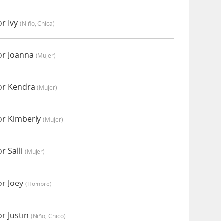
r Ivy
(niño, Chica)
or Joanna
(mujer)
or Kendra
(mujer)
or Kimberly
(mujer)
r Salli
(mujer)
or Joey
(hombre)
r Justin
(niño, Chico)