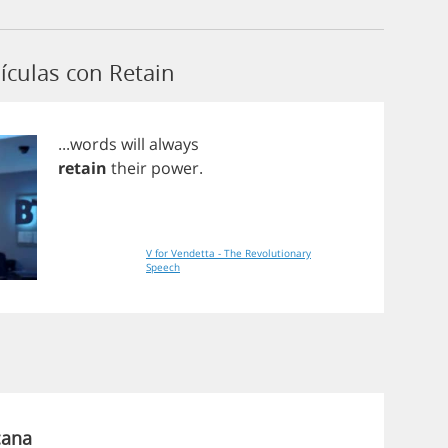
ículas con Retain
...
words
will
always
retain
their
power
.
V for Vendetta - The Revolutionary
Speech
cana