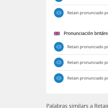
Retain pronunciado 
Pronunciación británi
Retain pronunciado 
Retain pronunciado 
Retain pronunciado p
Palabras similars a Retai