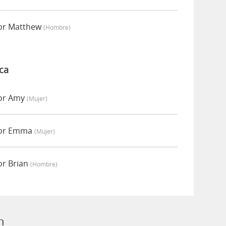
por Matthew
(hombre)
ca
por Amy
(mujer)
por Emma
(mujer)
or Brian
(hombre)
n