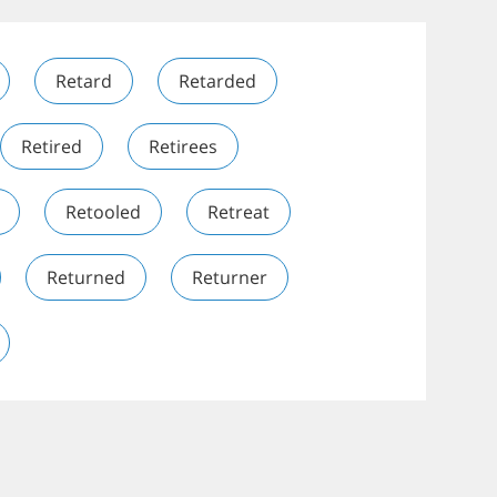
Retard
Retarded
Retired
Retirees
Retooled
Retreat
Returned
Returner