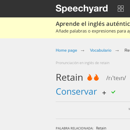
Aprende el inglés auténtico
Añade palabras o expresiones para ap
Home page
Vocabulario
Re
Pronunciación en inglés de retain
Retain
/rɪ'teɪn/
conservar
Retain
PALABRA RELACIONADA: