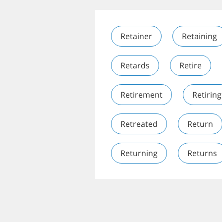
Retainer
Retaining
Retards
Retire
Retirement
Retiring
Retreated
Return
Returning
Returns