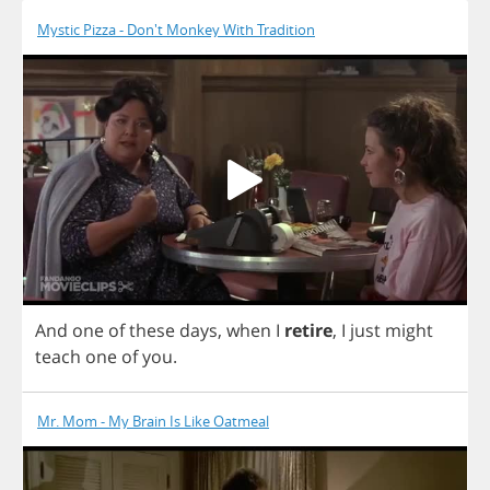
Mystic Pizza - Don't Monkey With Tradition
And
one
of
these
days
,
when
I
retire
,
I
just
might
teach
one
of
you
.
Mr. Mom - My Brain Is Like Oatmeal