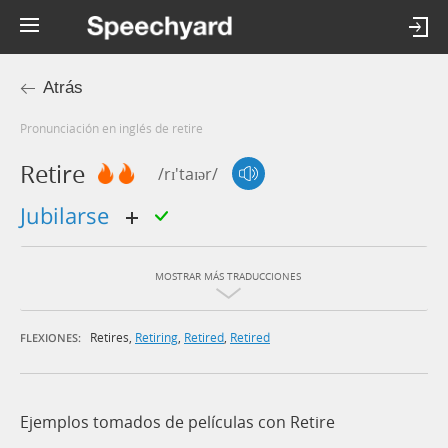
Atrás
Pronunciación en inglés de retire
Retire
/rɪ'taɪər/
jubilarse
MOSTRAR MÁS TRADUCCIONES
Retires
,
Retiring
,
Retired
,
Retired
FLEXIONES:
Ejemplos tomados de películas con Retire