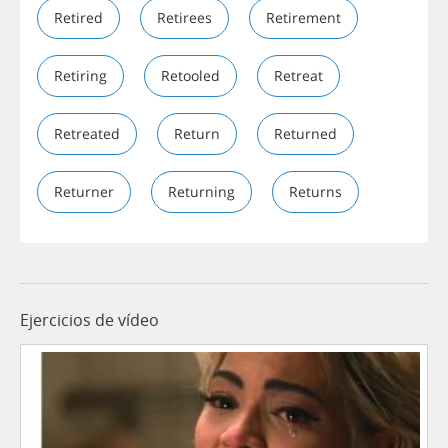
Retired
Retirees
Retirement
Retiring
Retooled
Retreat
Retreated
Return
Returned
Returner
Returning
Returns
Ejercicios de vídeo