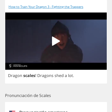
How to Train Your Dragon 3 - Fighting the Trappers
Dragon
scales
!
Dragons
shed
a
lot
.
Pronunciación de Scales