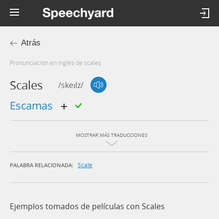
Atrás
Pronunciación en inglés de scales
Scales
/skeɪlz/
escamas
MOSTRAR MÁS TRADUCCIONES
Scale
PALABRA RELACIONADA:
Ejemplos tomados de películas con Scales