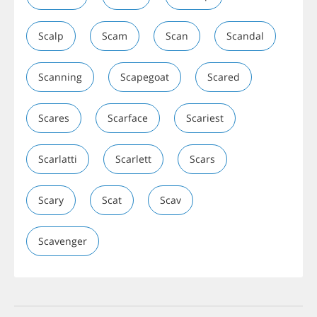
Scalp
Scam
Scan
Scandal
Scanning
Scapegoat
Scared
Scares
Scarface
Scariest
Scarlatti
Scarlett
Scars
Scary
Scat
Scav
Scavenger