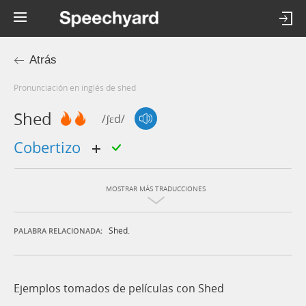
Atrás
Pronunciación en inglés de shed
Shed
/ʃɛd/
cobertizo
MOSTRAR MÁS TRADUCCIONES
Shed.
PALABRA RELACIONADA:
Ejemplos tomados de películas con Shed