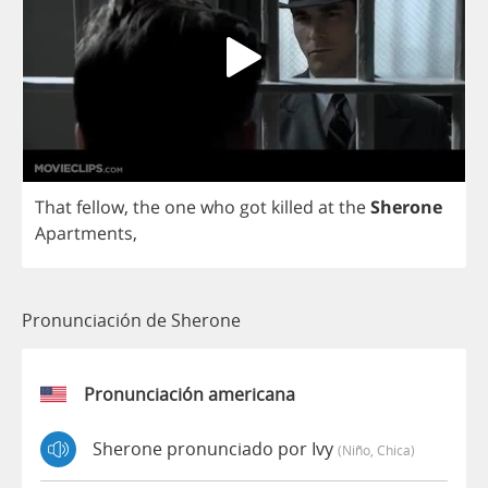
That
fellow
,
the
one
who
got
killed
at
the
Sherone
Apartments
,
Pronunciación de Sherone
Pronunciación americana
Sherone pronunciado por Ivy
(niño, Chica)