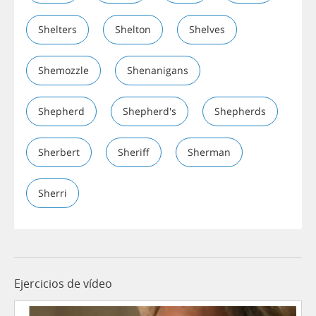
Shelters
Shelton
Shelves
Shemozzle
Shenanigans
Shepherd
Shepherd's
Shepherds
Sherbert
Sheriff
Sherman
Sherri
Ejercicios de vídeo