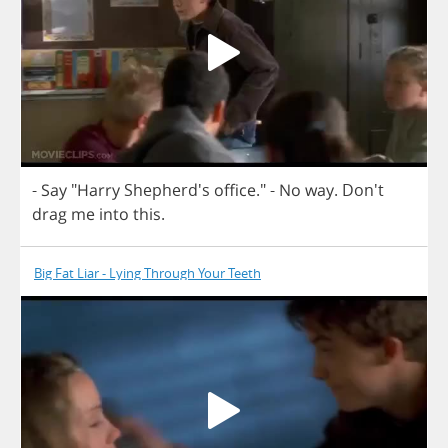
-
Say
"
Harry
Shepherd's
office
."
-
No
way
. Don't
drag
me
into
this
.
Big Fat Liar - Lying Through Your Teeth