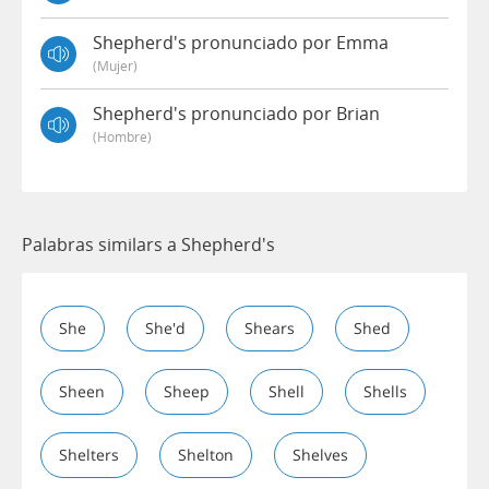
Shepherd's pronunciado por Emma
(mujer)
Shepherd's pronunciado por Brian
(hombre)
Palabras similars a Shepherd's
She
She'd
Shears
Shed
Sheen
Sheep
Shell
Shells
Shelters
Shelton
Shelves