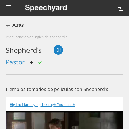
Atrás
Pronunciación en inglés de shepherd's
Shepherd's
pastor
Ejemplos tomados de películas con Shepherd's
Big Fat Liar - Lying Through Your Teeth