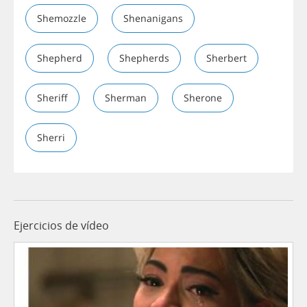
Shemozzle
Shenanigans
Shepherd
Shepherds
Sherbert
Sheriff
Sherman
Sherone
Sherri
Ejercicios de vídeo