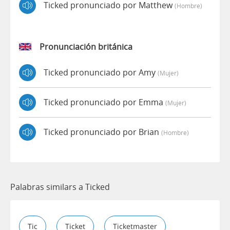
Ticked pronunciado por Matthew
(hombre)
Pronunciación británica
Ticked pronunciado por Amy
(mujer)
Ticked pronunciado por Emma
(mujer)
Ticked pronunciado por Brian
(hombre)
Palabras similars a Ticked
Tic
Ticket
Ticketmaster