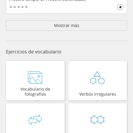
Mostrar más
Ejercicios de vocabulario
Vocabulario de
fotografías
Verbos irregulares