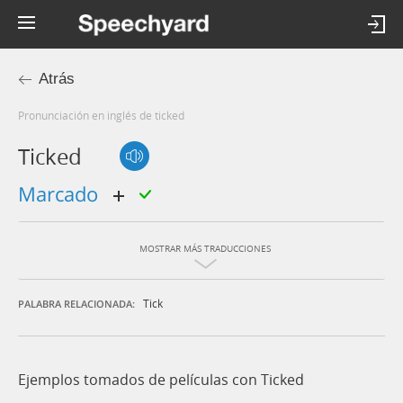
Atrás
Pronunciación en inglés de ticked
Ticked
marcado
MOSTRAR MÁS TRADUCCIONES
Tick
PALABRA RELACIONADA:
Ejemplos tomados de películas con Ticked