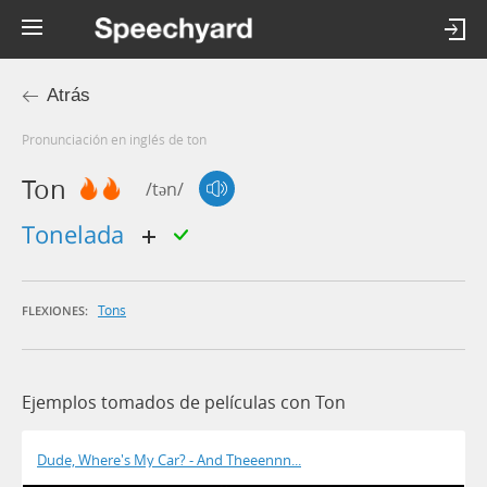
Atrás
Pronunciación en inglés de ton
Ton
/tən/
tonelada
Tons
FLEXIONES:
Ejemplos tomados de películas con Ton
Dude, Where's My Car? - And Theeennn...