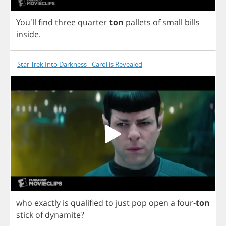
You'll
find
three
quarter
-
ton
pallets
of
small
bills
inside
.
Star Trek Into Darkness - Carol is Revealed
who
exactly
is
qualified
to
just
pop
open
a
four
-
ton
stick
of
dynamite
?