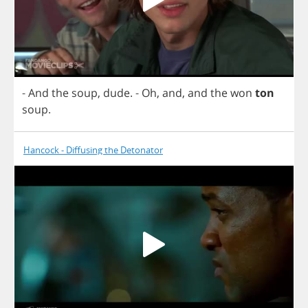
-
And
the
soup
,
dude
.
-
Oh
,
and
,
and
the
won
ton
soup
.
Hancock - Diffusing the Detonator