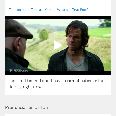
Transformers: The Last Knight - What's in That Pipe?
Look
,
old
-
timer
,
I
don't
have
a
ton
of
patience
for
riddles
right
now
.
Pronunciación de Ton