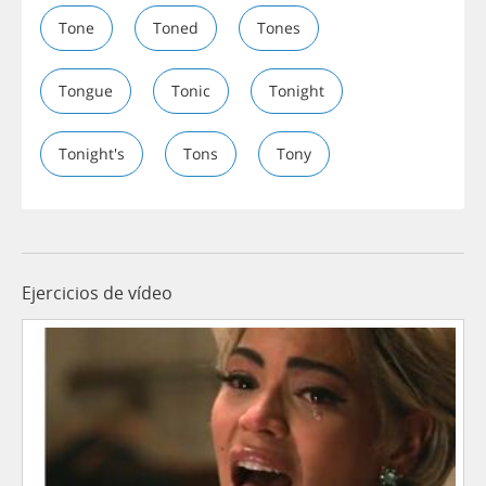
Tone
Toned
Tones
Tongue
Tonic
Tonight
Tonight's
Tons
Tony
Ejercicios de vídeo