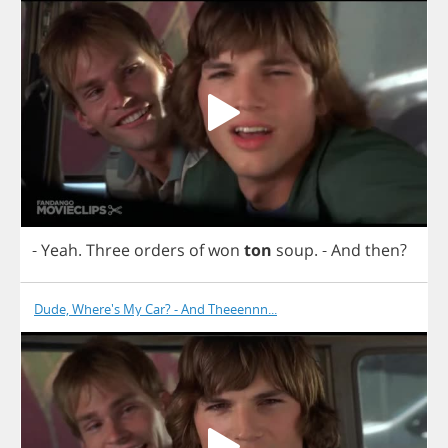
-
Yeah
.
Three
orders
of
won
ton
soup
.
-
And
then
?
Dude, Where's My Car? - And Theeennn...