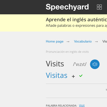
Aprende el inglés auténtico
Añade palabras o expresiones para ap
Home page
Vocabulario
Vis
Pronunciación en inglés de visits
Visits
/'vɪzɪt/
visitas
Visit
PALABRA RELACIONADA: