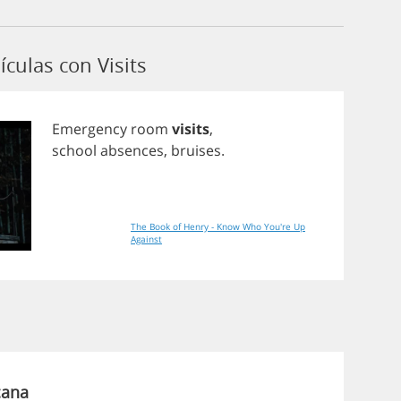
culas con Visits
Emergency
room
visits
,
school
absences
,
bruises
.
The Book of Henry - Know Who You're Up
Against
cana