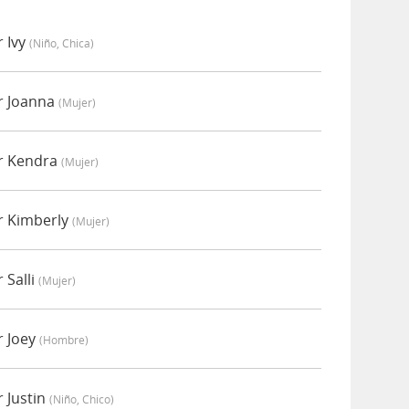
r Ivy
(niño, Chica)
r Joanna
(mujer)
or Kendra
(mujer)
r Kimberly
(mujer)
 Salli
(mujer)
r Joey
(hombre)
r Justin
(niño, Chico)