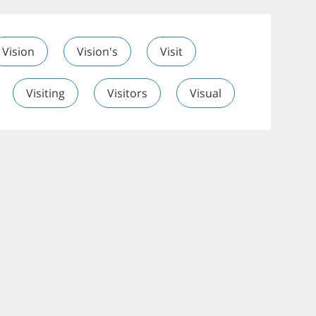
Vision
Vision's
Visit
Visiting
Visitors
Visual