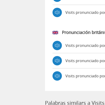
Visits pronunciado p
Pronunciación británi
Visits pronunciado p
Visits pronunciado 
Visits pronunciado po
Palabras similars a Visits