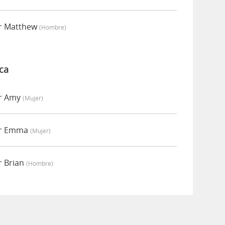
or Matthew
(hombre)
ca
or Amy
(mujer)
por Emma
(mujer)
r Brian
(hombre)