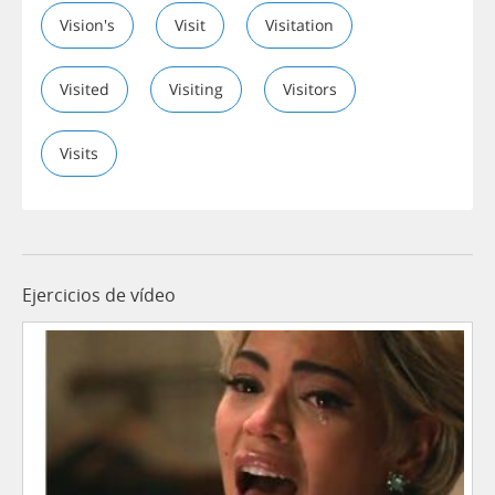
Vision's
Visit
Visitation
Visited
Visiting
Visitors
Visits
Ejercicios de vídeo