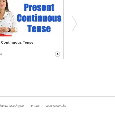
t Continuous Tense
Active and Passive
édelmi szabályzat
Rólunk
Visszacsatolás