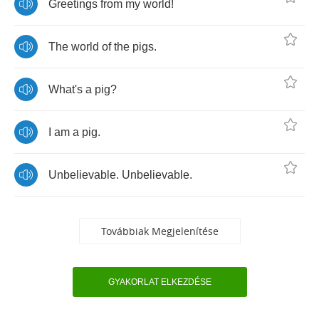
Greetings
from
my
world
!
The
world
of
the
pigs
.
What's
a
pig
?
I
am
a
pig
.
Unbelievable
.
Unbelievable
.
Továbbiak Megjelenítése
GYAKORLAT ELKEZDÉSE