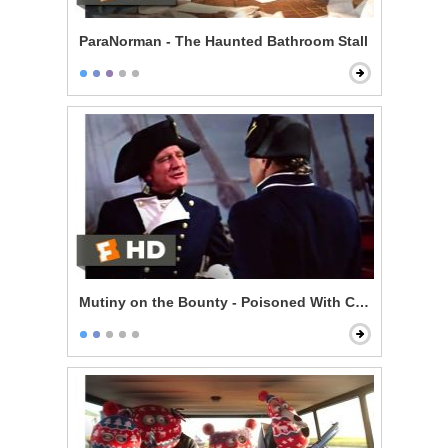
ParaNorman - The Haunted Bathroom Stall
Mutiny on the Bounty - Poisoned With Contempt