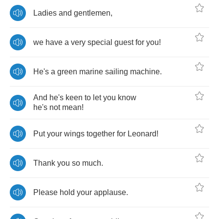
Ladies
and
gentlemen
,
we
have
a
very
special
guest
for
you
!
He's
a
green
marine
sailing
machine
.
And
he's
keen
to
let
you
know
he's
not
mean
!
Put
your
wings
together
for
Leonard
!
Thank
you
so
much
.
Please
hold
your
applause
.