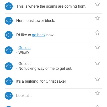
This
is
where
the
scums
are
coming
from
.
North
east
tower
block
.
I'd
like
to
go
back
now
.
-
Get
out
.
-
What
?
-
Get
out
!
-
No
fucking
way
of
me
to
get
out
.
It's
a
building
,
for
Christ
sake
!
Look
at
it
!