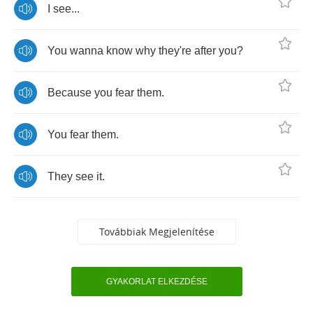
I
see
...
You
wanna
know
why
they're
after
you
?
Because
you
fear
them
.
You
fear
them
.
They
see
it
.
Továbbiak Megjelenítése
GYAKORLAT ELKEZDÉSE