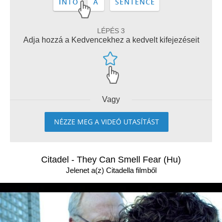
LÉPÉS 3
Adja hozzá a Kedvencekhez a kedvelt kifejezéseit
Vagy
NÉZZE MEG A VIDEÓ UTASÍTÁST
Citadel - They Can Smell Fear (Hu)
Jelenet a(z) Citadella filmből