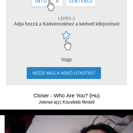
LÉPÉS 3
Adja hozzá a Kedvencekhez a kedvelt kifejezéseit
Vagy
NÉZZE MEG A VIDEÓ UTASÍTÁST
Closer - Who Are You? (Hu)
Jelenet a(z) Közelebb filmből