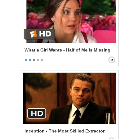
What a Girl Wants - Half of Me is Missing
Inception - The Most Skilled Extractor