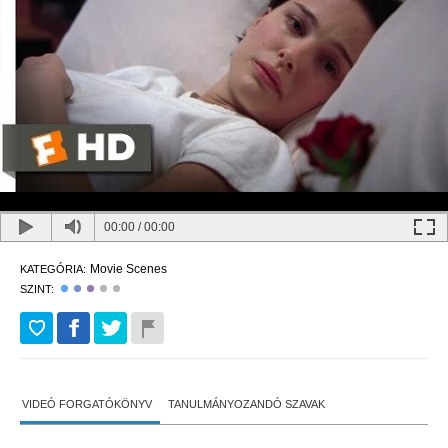
00:00
/
00:00
Movie Scenes
KATEGÓRIA:
SZINT:
VIDEÓ FORGATÓKÖNYV
TANULMÁNYOZANDÓ SZAVAK