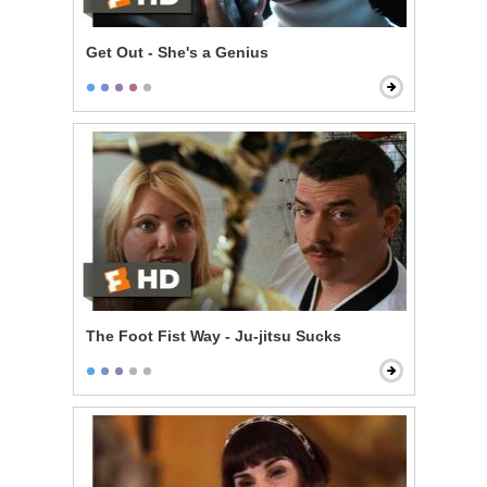
Get Out - She's a Genius
The Foot Fist Way - Ju-jitsu Sucks