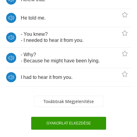
He
told
me
.
-
You
knew
?
-
I
needed
to
hear
it
from
you
.
-
Why
?
-
Because
he
might
have
been
lying
.
I
had
to
hear
it
from
you
.
Továbbiak Megjelenítése
GYAKORLAT ELKEZDÉSE