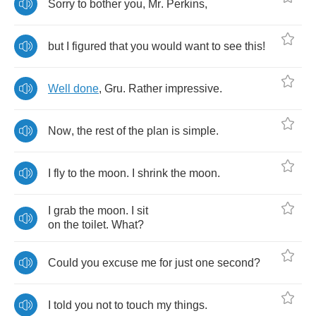
Sorry
to
bother
you
,
Mr
.
Perkins
,
but
I
figured
that
you
would
want
to
see
this
!
Well
done
,
Gru
.
Rather
impressive
.
Now
,
the
rest
of
the
plan
is
simple
.
I
fly
to
the
moon
.
I
shrink
the
moon
.
I
grab
the
moon
.
I
sit
on
the
toilet
.
What
?
Could
you
excuse
me
for
just
one
second
?
I
told
you
not
to
touch
my
things
.