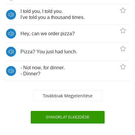
I
told
you
,
I
told
you
.
I've
told
you
a
thousand
times
.
Hey
,
can
we
order
pizza
?
Pizza
?
You
just
had
lunch
.
-
Not
now
,
for
dinner
.
-
Dinner
?
Továbbiak Megjelenítése
GYAKORLAT ELKEZDÉSE