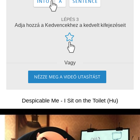
LÉPÉS 3
Adja hozzá a Kedvencekhez a kedvelt kifejezéseit
Vagy
NÉZZE MEG A VIDEÓ UTASÍTÁST
Despicable Me - I Sit on the Toilet (Hu)