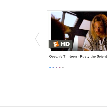
Happy Death Day - Just Say Yes
Ocean's Thirteen - Rusty the Scient