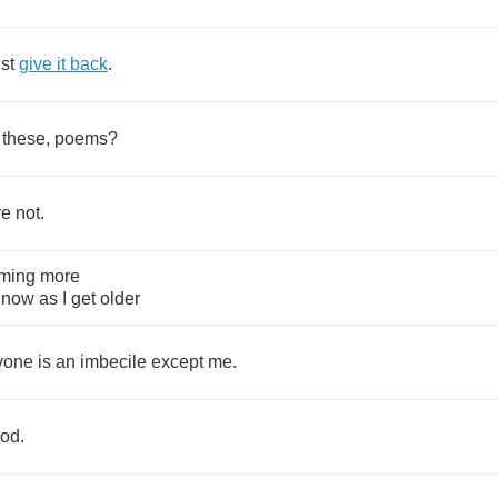
ust
give
it
back
.
these
,
poems
?
re
not
.
ming
more
now
as
I
get
older
yone
is
an
imbecile
except
me
.
od
.