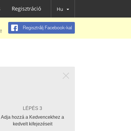
s
Regisztráció
Hu
Regisztrálj Facebook-kal
!
LÉPÉS 3
Adja hozzá a Kedvencekhez a
kedvelt kifejezéseit