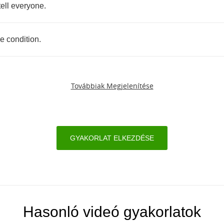
tell
everyone
.
e
condition
.
Továbbiak Megjelenítése
GYAKORLAT ELKEZDÉSE
Hasonló videó gyakorlatok