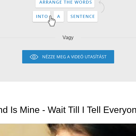
Vagy
NÉZZE MEG A VIDEÓ UTASÍTÁST
d Is Mine - Wait Till I Tell Everyo