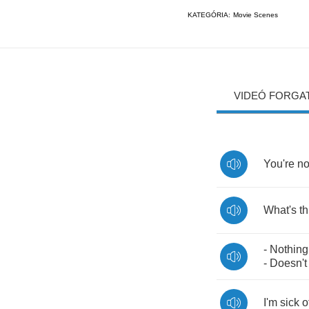
KATEGÓRIA:
Movie Scenes
VIDEÓ FORGA
You're
no
What's
th
-
Nothing
-
Doesn't
I'm
sick
o