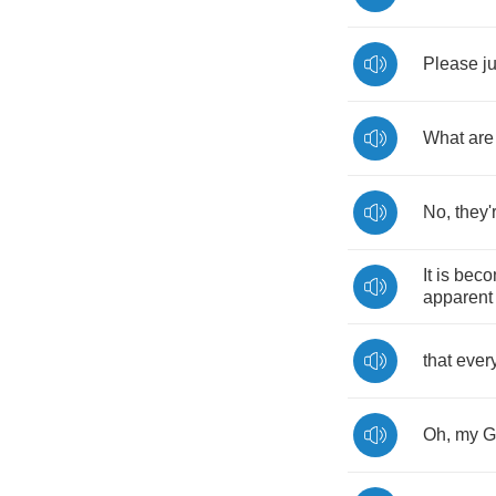
Please
j
What
are
No
,
they'
It
is
beco
apparent
that
ever
Oh
,
my
G