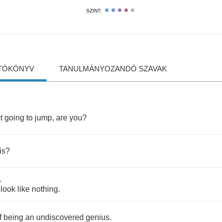
SZINT:
TÓKÖNYV
TANULMÁNYOZANDÓ SZAVAK
t
going
to
jump
,
are
you
?
is
?
.
look
like
nothing
.
f
being
an
undiscovered
genius
.