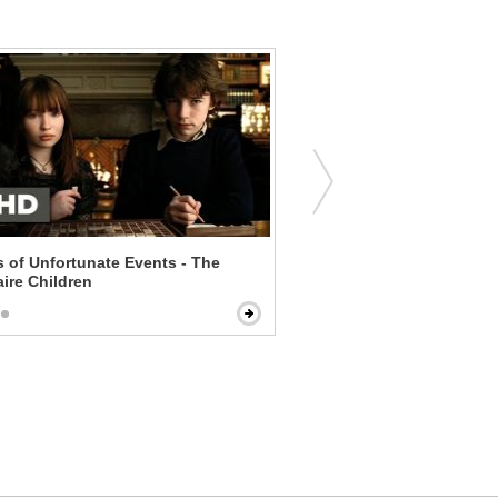
s of Unfortunate Events - The
Sisters - Very Different Dia
ire Children