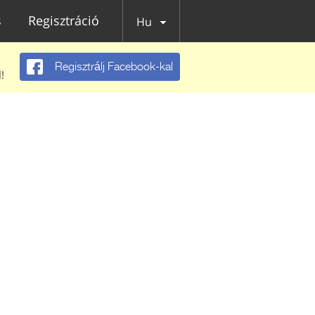
s
Regisztráció
Hu
Regisztrálj Facebook-kal
!