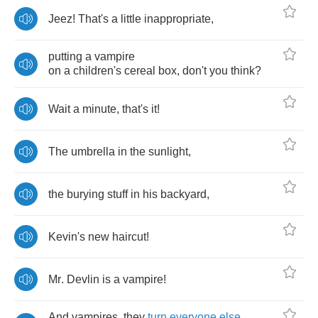
Jeez
!
That's
a
little
inappropriate
,
putting
a
vampire
on
a
children's
cereal
box
,
don't
you
think
?
Wait
a
minute
,
that's
it
!
The
umbrella
in
the
sunlight
,
the
burying
stuff
in
his
backyard
,
Kevin's
new
haircut
!
Mr
.
Devlin
is
a
vampire
!
And
vampires
,
they
turn
everyone
else