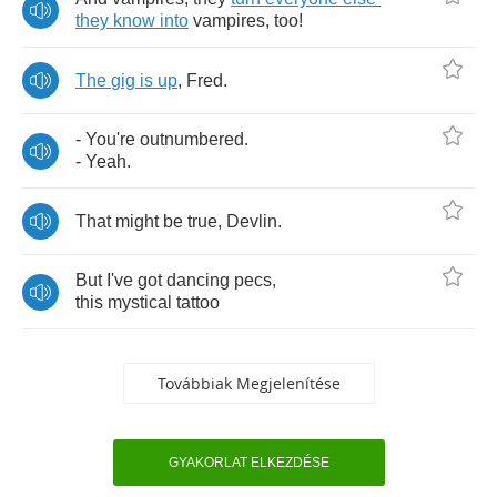
they
know
into
vampires
,
too
!
The
gig
is
up
,
Fred
.
-
You're
outnumbered
.
-
Yeah
.
That
might
be
true
,
Devlin
.
But
I've
got
dancing
pecs
,
this
mystical
tattoo
Továbbiak Megjelenítése
GYAKORLAT ELKEZDÉSE