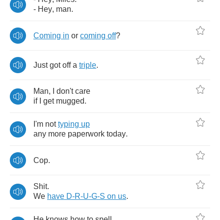
-
Hey
,
man
.
Coming
in
or
coming
off
?
Just
got
off
a
triple
.
Man
,
I
don't
care
if
I
get
mugged
.
I'm
not
typing
up
any
more
paperwork
today
.
Cop
.
Shit
.
We
have
D
-
R
-
U
-
G
-
S
on
us
.
He
knows
how
to
spell
.