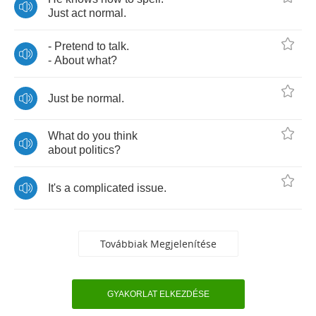
Just
act
normal
.
-
Pretend
to
talk
.
-
About
what
?
Just
be
normal
.
What
do
you
think
about
politics
?
It's
a
complicated
issue
.
Továbbiak Megjelenítése
GYAKORLAT ELKEZDÉSE