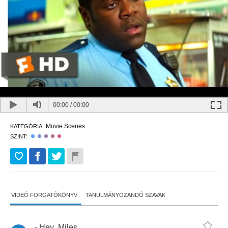
00:00
/
00:00
Movie Scenes
KATEGÓRIA:
SZINT:
VIDEÓ FORGATÓKÖNYV
TANULMÁNYOZANDÓ SZAVAK
-
Hey
,
Miles
.