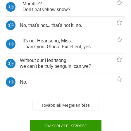
-
Mumble
?
-
Don't
eat
yellow
snow
?
No
,
that's
not
...
that's
not
it
,
no
.
-
It's
our
Heartsong
,
Miss
.
-
Thank
you
,
Gloria
.
Excellent
,
yes
.
Without
our
Heartsong
,
we
can't
be
truly
penguin
,
can
we
?
No
.
Továbbiak Megjelenítése
GYAKORLAT ELKEZDÉSE