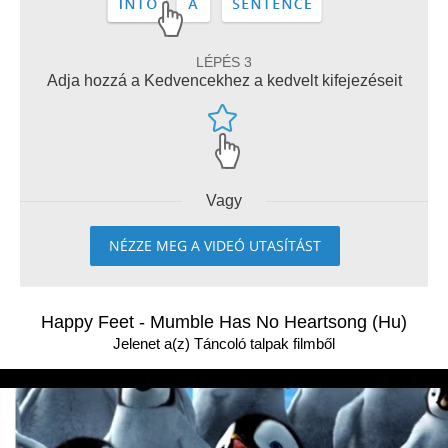
LÉPÉS 3
Adja hozzá a Kedvencekhez a kedvelt kifejezéseit
Vagy
NÉZZE MEG A VIDEÓ UTASÍTÁST
Happy Feet - Mumble Has No Heartsong (Hu)
Jelenet a(z) Táncoló talpak filmből