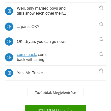
Well
,
only
married
boys
and
girls
show
each
other
their
...
...
parts
.
OK
?
OK
,
Bryan
,
you
can
go
now
.
come
back
,
come
back
with
a
ring
.
Yes
,
Mr
.
Trinke
.
Továbbiak Megjelenítése
GYAKORLAT ELKEZDÉSE