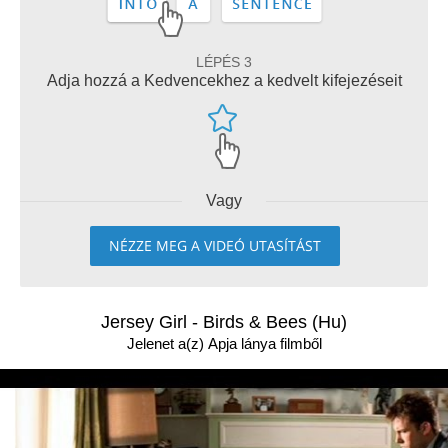
LÉPÉS 3
Adja hozzá a Kedvencekhez a kedvelt kifejezéseit
Vagy
NÉZZE MEG A VIDEÓ UTASÍTÁST
Jersey Girl - Birds & Bees (Hu)
Jelenet a(z) Apja lánya filmből