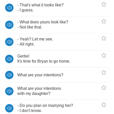
-
That's
what
it
looks
like
?
-
I
guess
.
-
What
does
yours
look
like
?
-
Not
like
that
.
-
Yeah
?
Let
me
see
.
-
All
right
.
Gertie
!
It's
time
for
Bryan
to
go
home
.
What
are
your
intentions
?
What
are
your
intentions
with
my
daughter
?
-
Do
you
plan
on
marrying
her
?
-
I
don't
know
.