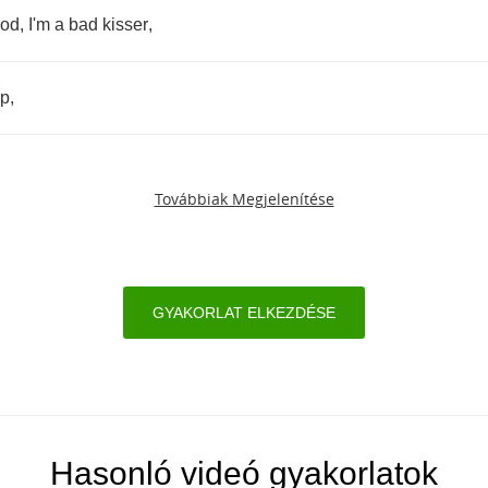
od
,
I'm
a
bad
kisser
,
op
,
Továbbiak Megjelenítése
GYAKORLAT ELKEZDÉSE
Hasonló videó gyakorlatok