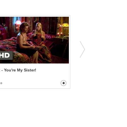
 - You're My Sister!
American Reunion - This 
Awkward