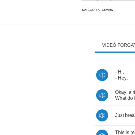
KATEGÓRIA:
Comedy
VIDEÓ FORGA
-
Hi
,
-
Hey
,
Okay
,
a
r
What
do
Just
brea
This
is
re