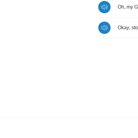
Oh
,
my
G
Okay
,
st