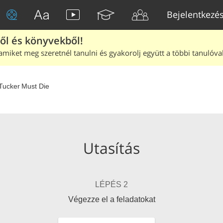
Bejelentkezé
ből és könyvekből!
amiket meg szeretnél tanulni és gyakorolj együtt a többi tanulóval
Tucker Must Die
Utasítás
LÉPÉS 2
Végezze el a feladatokat