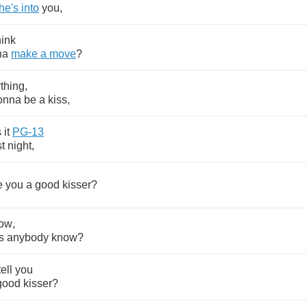
he's
into
you
,
hink
na
make
a
move
?
thing
,
onna
be
a
kiss
,
s
it
PG
-13
st
night
,
e
you
a
good
kisser
?
ow
,
s
anybody
know
?
tell
you
good
kisser
?