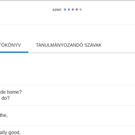
SZINT:
TÓKÖNYV
TANULMÁNYOZANDÓ SZAVAK
ide
home
?
I
do
?
the
,
ally
good
,