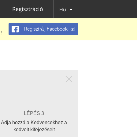
s
Regisztráció
Hu
Regisztrálj Facebook-kal
!
LÉPÉS 3
Adja hozzá a Kedvencekhez a
kedvelt kifejezéseit