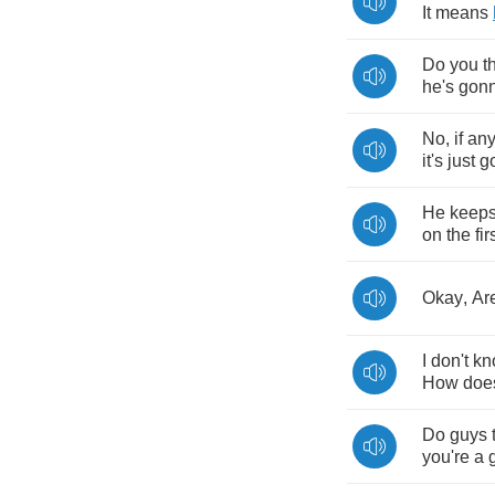
It
means
Do
you
t
he's
gon
No
,
if
any
it's
just
g
He
keep
on
the
fir
Okay
,
Ar
I
don't
kn
How
doe
Do
guys
you're
a