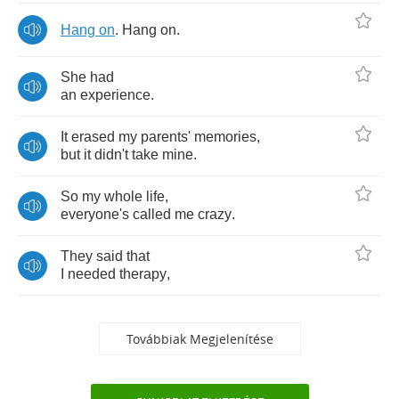
Hang
on
.
Hang
on
.
She
had
an
experience
.
It
erased
my
parents'
memories
,
but
it
didn't
take
mine
.
So
my
whole
life
,
everyone's
called
me
crazy
.
They
said
that
I
needed
therapy
,
Továbbiak Megjelenítése