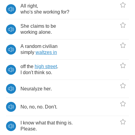
All
right
,
who's
she
working
for
?
She
claims
to
be
working
alone
.
A
random
civilian
simply
waltzes
in
off
the
high
street
.
I
don't
think
so
.
Neuralyze
her
.
No
,
no
,
no
.
Don't
.
I
know
what
that
thing
is
.
Please
.