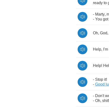
ready
to
-
Marty
,
m
-
You
got
Oh
,
God
Help
,
I'm
Help
!
He
-
Stop
it
!
-
Good
l
-
Don't
wo
-
Oh
,
shit