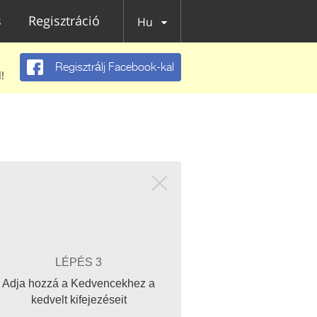
s
Regisztráció
Hu
Regisztrálj Facebook-kal
!
LÉPÉS 3
Adja hozzá a Kedvencekhez a
kedvelt kifejezéseit