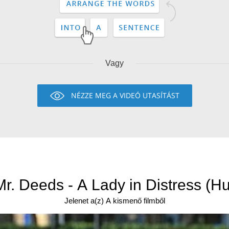
Vagy
NÉZZE MEG A VIDEÓ UTASÍTÁST
Mr. Deeds - A Lady in Distress (Hu
Jelenet a(z) A kismenő filmből