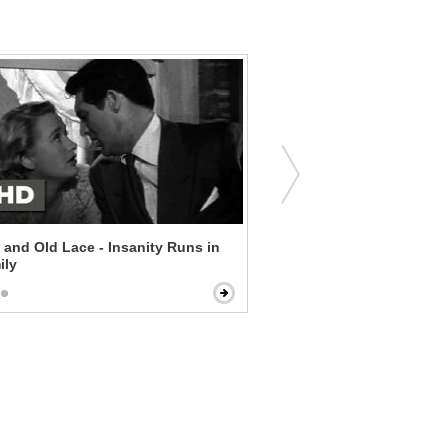
 and Old Lace - Insanity Runs in
An Education - Hard and 
ily