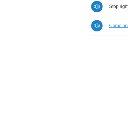
Stop
righ
Come
on