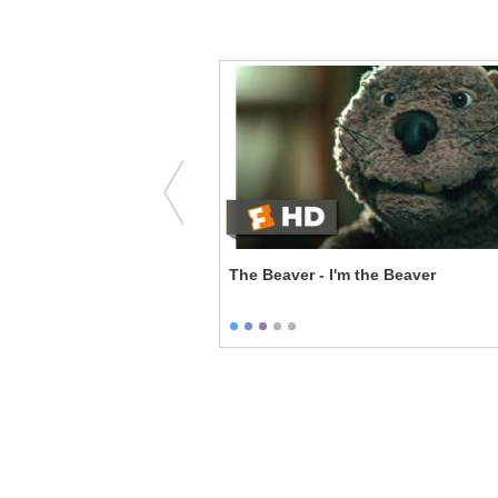
een in the Making
The Beaver - I'm the Beaver