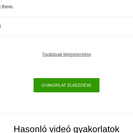
t
there
.
!
Továbbiak Megjelenítése
GYAKORLAT ELKEZDÉSE
Hasonló videó gyakorlatok