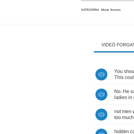
KATEGÓRIA:
Movie Scenes
VIDEÓ FORGA
You
shou
This
cou
No
.
He
s
ladies
in
not
men
too
much
hidden
c