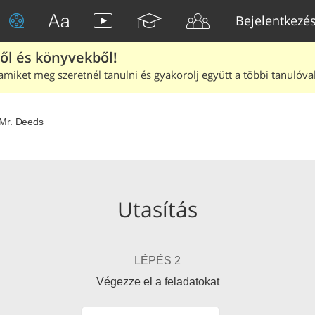
Bejelentkezé
ből és könyvekből!
amiket meg szeretnél tanulni és gyakorolj együtt a többi tanulóval
Mr. Deeds
Utasítás
LÉPÉS 2
Végezze el a feladatokat