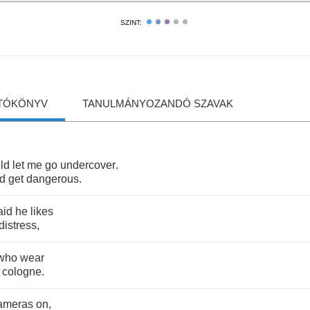
SZINT:
TÓKÖNYV
TANULMÁNYOZANDÓ SZAVAK
ld
let
me
go
undercover
.
ld
get
dangerous
.
aid
he
likes
distress
,
who
wear
cologne
.
ameras
on
,