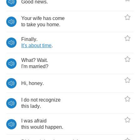
Good
news
.
Your
wife
has
come
to
take
you
home
.
Finally
.
It's
about
time
.
What
?
Wait
.
I'm
married
?
Hi
,
honey
.
I
do
not
recognize
this
lady
.
I
was
afraid
this
would
happen
.