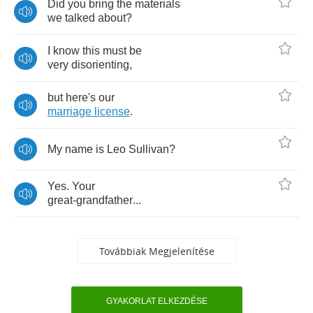
Did
you
bring
the
materials
we
talked
about
?
I
know
this
must
be
very
disorienting
,
but
here's
our
marriage
license
.
My
name
is
Leo
Sullivan
?
Yes
.
Your
great
-
grandfather
...
Továbbiak Megjelenítése
GYAKORLAT ELKEZDÉSE