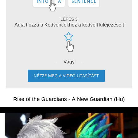
LÉPÉS 3
Adja hozzá a Kedvencekhez a kedvelt kifejezéseit
Vagy
NÉZZE MEG A VIDEÓ UTASÍTÁST
Rise of the Guardians - A New Guardian (Hu)