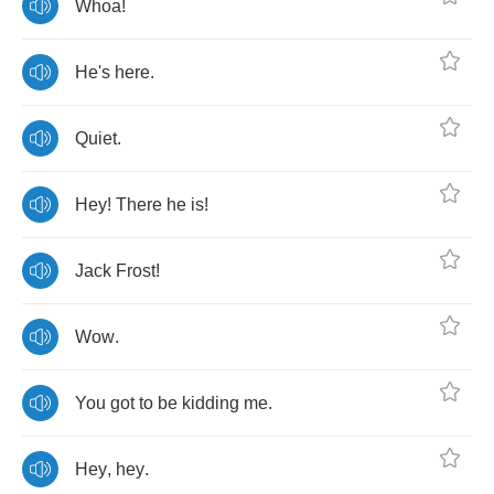
Whoa
!
He's
here
.
Quiet
.
Hey
!
There
he
is
!
Jack
Frost
!
Wow
.
You
got
to
be
kidding
me
.
Hey
,
hey
.