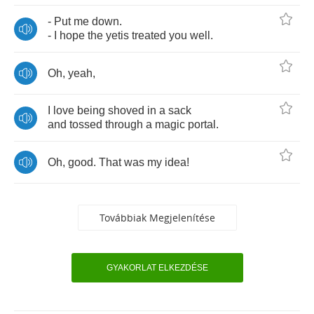
-
Put
me
down
.
-
I
hope
the
yetis
treated
you
well
.
Oh
,
yeah
,
I
love
being
shoved
in
a
sack
and
tossed
through
a
magic
portal
.
Oh
,
good
.
That
was
my
idea
!
Továbbiak Megjelenítése
GYAKORLAT ELKEZDÉSE