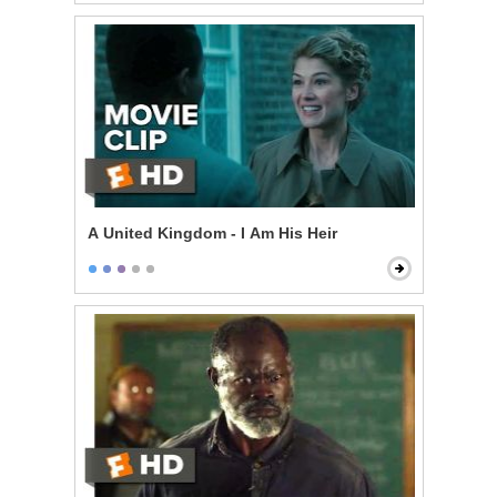
A United Kingdom - I Am His Heir