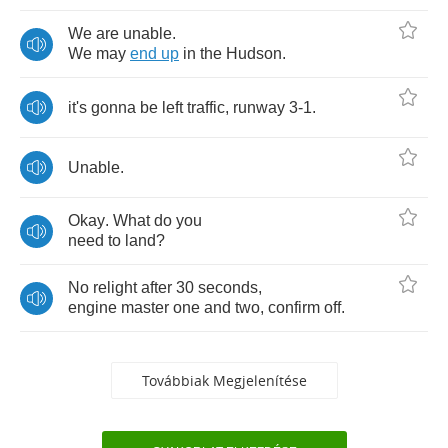
We
are
unable
.
We
may
end
up
in
the
Hudson
.
it's
gonna
be
left
traffic
,
runway
3-1.
Unable
.
Okay
.
What
do
you
need
to
land
?
No
relight
after
30
seconds
,
engine
master
one
and
two
,
confirm
off
.
Továbbiak Megjelenítése