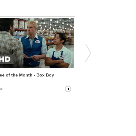
e of the Month - Box Boy
Kong Skull Island - Marlo
Kong & Skullcrawlers