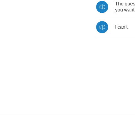
The
ques
you
want
I
can't
.