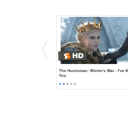
 2U - Post-Credits
The Huntsman: Winter's War - I've 
You