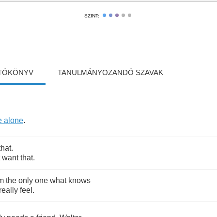
SZINT:
TÓKÖNYV
TANULMÁNYOZANDÓ SZAVAK
e
alone
.
that
.
want
that
.
'm
the
only
one
what
knows
really
feel
.