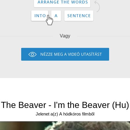
Vagy
NÉZZE MEG A VIDEÓ UTASÍTÁST
The Beaver - I'm the Beaver (Hu)
Jelenet a(z) A hódkóros filmből