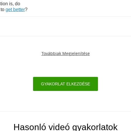
tion
is
,
do
to
get
better
?
Továbbiak Megjelenítése
GYAKORLAT ELKEZDÉSE
Hasonló videó gyakorlatok