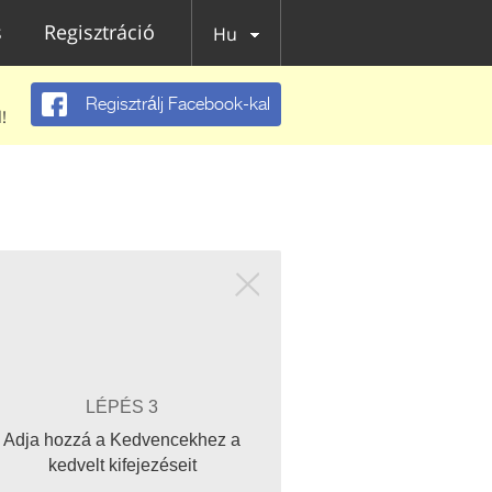
s
Regisztráció
Hu
Regisztrálj Facebook-kal
!
LÉPÉS 3
Adja hozzá a Kedvencekhez a
kedvelt kifejezéseit