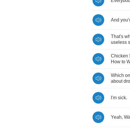
Everybo
And
you'
That's
w
useless
s
Chicken
How
to
W
Which
o
about
dr
I'm
sick
.
Yeah
,
Wa