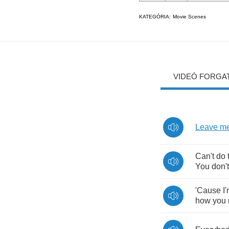
KATEGÓRIA:
Movie Scenes
VIDEÓ FORGA
Leave
m
Can't
do
You
don't
'Cause
I
how
you