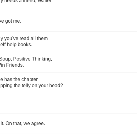
dy
needs
a
friend
,
Walter
.
ve
got
me
.
hy
you've
read
all
them
elf
-
help
books
.
Soup
,
Positive
Thinking
,
in
Friends
.
ne
has
the
chapter
opping
the
telly
on
your
head
?
lt
.
On
that
,
we
agree
.