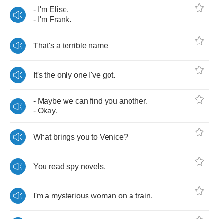
-
I'm
Elise
.
-
I'm
Frank
.
That's
a
terrible
name
.
It's
the
only
one
I've
got
.
-
Maybe
we
can
find
you
another
.
-
Okay
.
What
brings
you
to
Venice
?
You
read
spy
novels
.
I'm
a
mysterious
woman
on
a
train
.