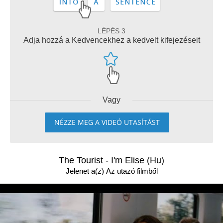
LÉPÉS 3
Adja hozzá a Kedvencekhez a kedvelt kifejezéseit
Vagy
NÉZZE MEG A VIDEÓ UTASÍTÁST
The Tourist - I'm Elise (Hu)
Jelenet a(z) Az utazó filmből