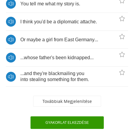
You
tell
me
what
my
story
is
.
I
think
you'd
be
a
diplomatic
attache
.
Or
maybe
a
girl
from
East
Germany
...
...
whose
father's
been
kidnapped
...
...
and
they're
blackmailing
you
into
stealing
something
for
them
.
Továbbiak Megjelenítése
GYAKORLAT ELKEZDÉSE