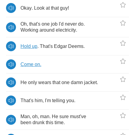
Okay
.
Look
at
that
guy
!
Oh
,
that's
one
job
I'd
never
do
.
Working
around
electricity
.
Hold
up
.
That's
Edgar
Deems
.
Come
on
.
He
only
wears
that
one
damn
jacket
.
That's
him
,
I'm
telling
you
.
Man
,
oh
,
man
.
He
sure
must've
been
drunk
this
time
.