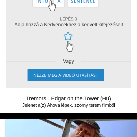
LÉPÉS 3
Adja hozzá a Kedvencekhez a kedvelt kifejezéseit
Vagy
NÉZZE MEG A VIDEÓ UTASÍTÁST
Tremors - Edgar on the Tower (Hu)
Jelenet a(z) Ahová lépek, szörny terem filmből