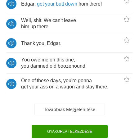
Edgar
,
get
your
butt
down
from
there
!
Well
,
shit
.
We
can't
leave
him
up
there
.
Thank
you
,
Edgar
.
You
owe
me
on
this
one
,
you
damned
old
boozehound
.
One
of
these
days
,
you're
gonna
get
your
ass
on
a
wagon
and
stay
there
.
Továbbiak Megjelenítése
GYAKORLAT ELKEZDÉSE