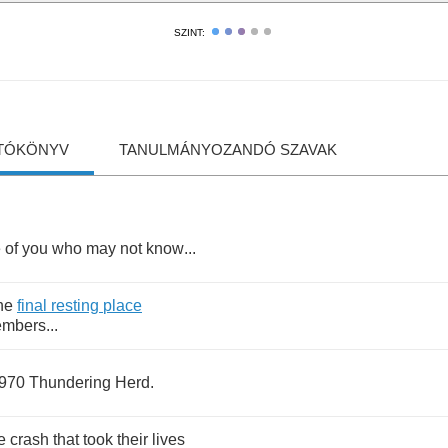
SZINT:
TÓKÖNYV
TANULMÁNYOZANDÓ SZAVAK
e
of
you
who
may
not
know
...
he
final
resting
place
mbers
...
970
Thundering
Herd
.
e
crash
that
took
their
lives