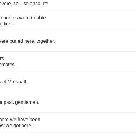
evere
,
so
...
so
absolute
ir
bodies
were
unable
tified
.
were
buried
here
,
together
.
rs
...
mmates
...
s
of
Marshall
.
ur
past
,
gentlemen
.
here
we
have
been
.
ow
we
got
here
.