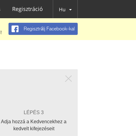
s
Regisztráció
Hu
Regisztrálj Facebook-kal
!
LÉPÉS 3
Adja hozzá a Kedvencekhez a
kedvelt kifejezéseit