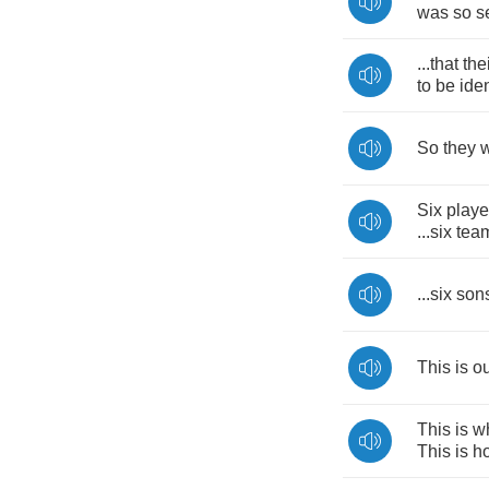
was
so
s
...
that
the
to
be
iden
So
they
Six
playe
...
six
tea
...
six
son
This
is
o
This
is
w
This
is
h