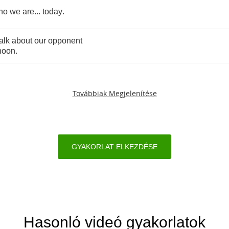
ho
we
are
...
today
.
talk
about
our
opponent
rnoon
.
Továbbiak Megjelenítése
GYAKORLAT ELKEZDÉSE
Hasonló videó gyakorlatok