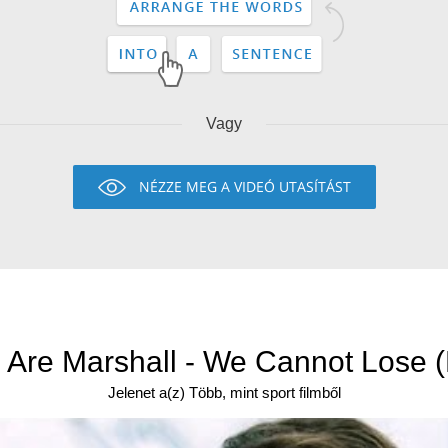
Vagy
NÉZZE MEG A VIDEÓ UTASÍTÁST
Are Marshall - We Cannot Lose 
Jelenet a(z) Több, mint sport filmből