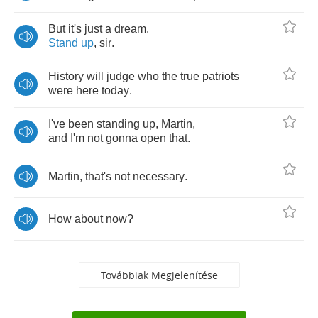
But
it's
just
a
dream
.
Stand
up
,
sir
.
History
will
judge
who
the
true
patriots
were
here
today
.
I've
been
standing
up
,
Martin
,
and
I'm
not
gonna
open
that
.
Martin
,
that's
not
necessary
.
How
about
now
?
Továbbiak Megjelenítése