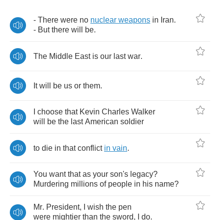
-
There
were
no
nuclear
weapons
in
Iran
.
-
But
there
will
be
.
The
Middle
East
is
our
last
war
.
It
will
be
us
or
them
.
I
choose
that
Kevin
Charles
Walker
will
be
the
last
American
soldier
to
die
in
that
conflict
in
vain
.
You
want
that
as
your
son's
legacy
?
Murdering
millions
of
people
in
his
name
?
Mr
.
President
,
I
wish
the
pen
were
mightier
than
the
sword
,
I
do
.