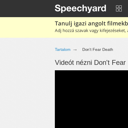
Tanulj igazi angolt filmek
Adj hozzá szavak vagy kifejezéseket, 
Tartalom
Don't Fear Death
Videót nézni Don't Fear