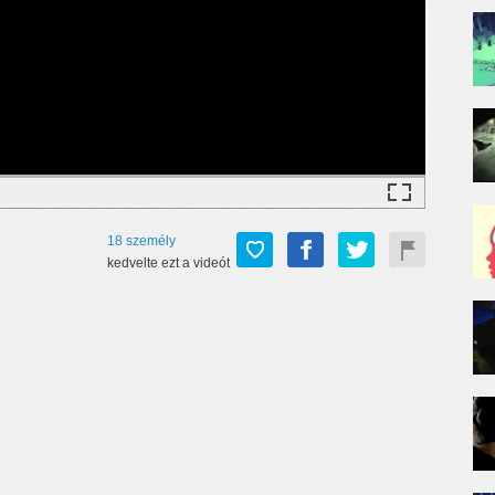
18
személy
kedvelte ezt a videót