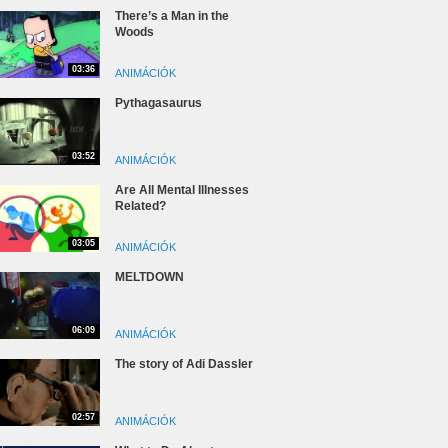
There’s a Man in the
Woods
03:36
ANIMÁCIÓK
Pythagasaurus
03:52
ANIMÁCIÓK
Are All Mental Illnesses
Related?
03:05
ANIMÁCIÓK
MELTDOWN
06:09
ANIMÁCIÓK
The story of Adi Dassler
02:57
ANIMÁCIÓK