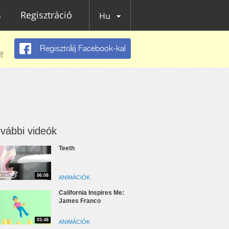
s
Regisztráció
Hu
Regisztrálj Facebook-kal
!
vábbi videók
Teeth
06:08
ANIMÁCIÓK
California Inspires Me:
James Franco
03:48
ANIMÁCIÓK