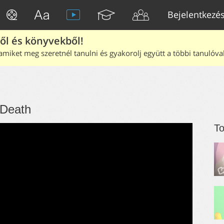
Bejelentkezé
ből és könyvekből!
amiket meg szeretnél tanulni és gyakorolj együtt a többi tanulóval
 Death
To