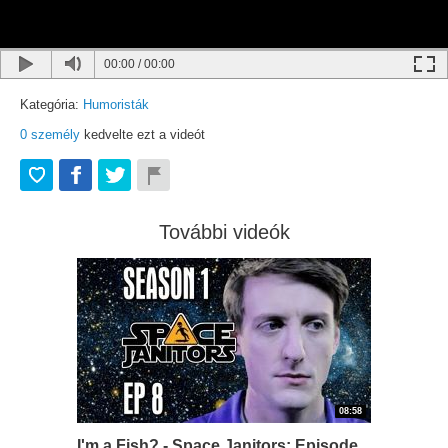
00:00
/
00:00
Kategória:
Humoristák
0
személy
kedvelte ezt a videót
További videók
08:58
I'm a Fish? - Space Janitors: Episode