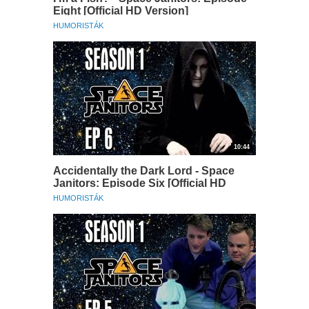
Eight [Official HD Version]
HUMORISTÁK
10:44
Accidentally the Dark Lord - Space
Janitors: Episode Six [Official HD
Version]
HUMORISTÁK