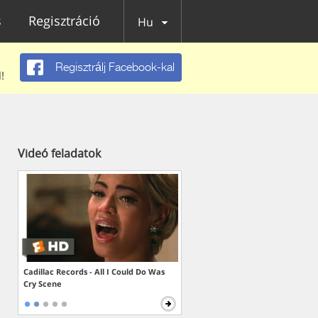
s
Regisztráció
Hu
Regisztrálj Facebook-kal
!
Videó feladatok
Cadillac Records - All I Could Do Was
Cry Scene