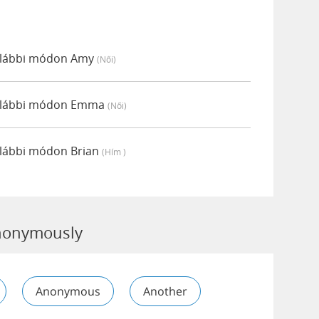
 alábbi módon Amy
(női)
 alábbi módon Emma
(női)
alábbi módon Brian
(hím )
nonymously
Anonymous
Another