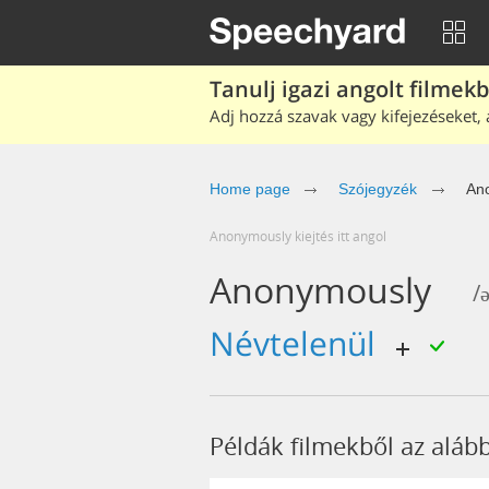
Tanulj igazi angolt filmek
Adj hozzá szavak vagy kifejezéseket, 
Home page
Szójegyzék
An
anonymously kiejtés itt angol
Anonymously
/
névtelenül
Példák filmekből az alá