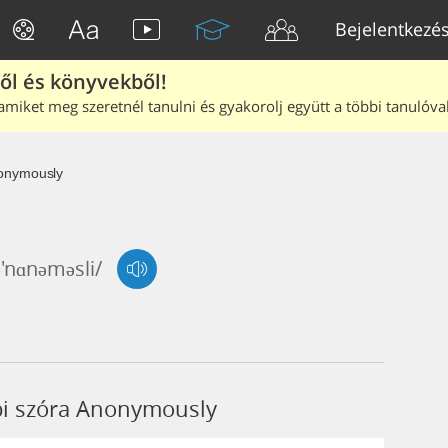
Bejelentkezé
ből és könyvekből!
amiket meg szeretnél tanulni és gyakorolj együtt a többi tanulóval
onymously
ə'nɑnəməsli/
bbi szóra Anonymously