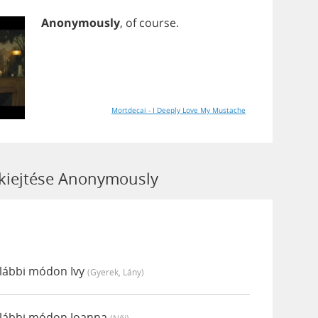
Anonymously
,
of
course
.
Mortdecai - I Deeply Love My Mustache
 kiejtése Anonymously
alábbi módon Ivy
(gyerek, Lány)
alábbi módon Joanna