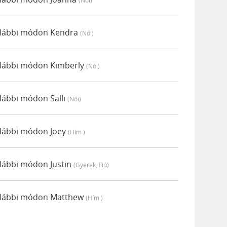
(női)
alábbi módon Kendra
(női)
alábbi módon Kimberly
(női)
lábbi módon Salli
(női)
alábbi módon Joey
(hím )
alábbi módon Justin
(gyerek, Fiú)
alábbi módon Matthew
(hím )