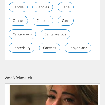
Candle
Candles
Cane
Cannot
Canopic
Cans
Cantabrians
Cantankerous
Canterbury
Canvass
Canyonland
Videó feladatok