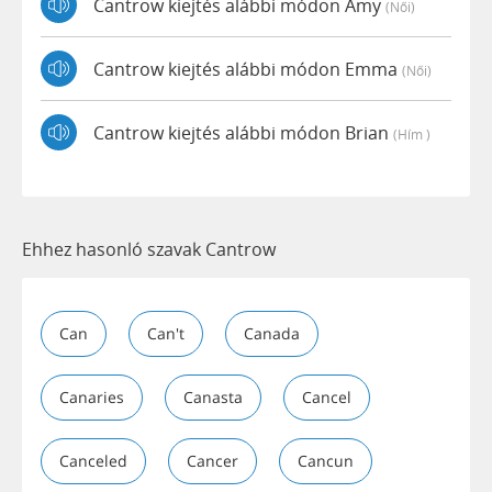
Cantrow kiejtés alábbi módon Amy
(női)
Cantrow kiejtés alábbi módon Emma
(női)
Cantrow kiejtés alábbi módon Brian
(hím )
Ehhez hasonló szavak Cantrow
Can
Can't
Canada
Canaries
Canasta
Cancel
Canceled
Cancer
Cancun