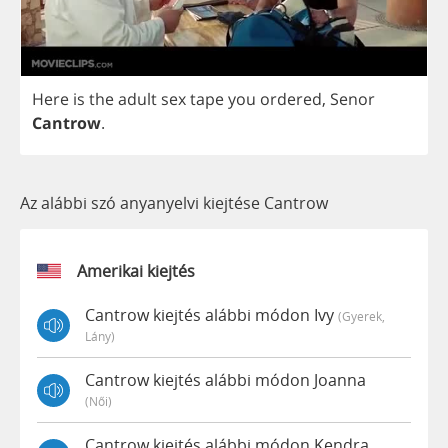
Here
is
the
adult
sex
tape
you
ordered
,
Senor
Cantrow
.
Az alábbi szó anyanyelvi kiejtése Cantrow
Amerikai kiejtés
Cantrow kiejtés alábbi módon Ivy
(gyerek,
Lány)
Cantrow kiejtés alábbi módon Joanna
(női)
Cantrow kiejtés alábbi módon Kendra