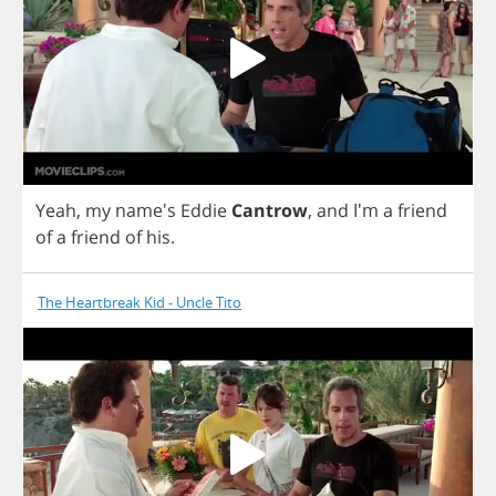
Yeah
,
my
name's
Eddie
Cantrow
,
and
I'm
a
friend
of
a
friend
of
his
.
The Heartbreak Kid - Uncle Tito