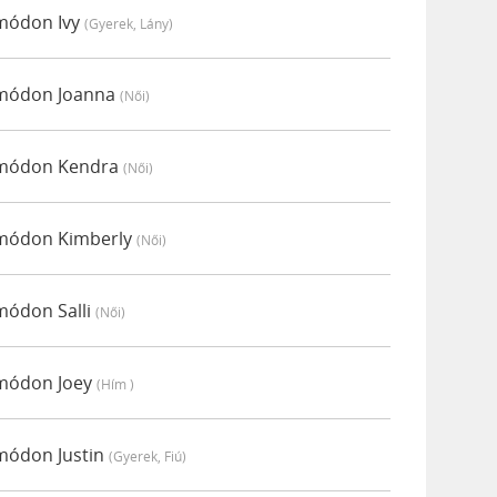
 módon Ivy
(gyerek, Lány)
i módon Joanna
(női)
i módon Kendra
(női)
i módon Kimberly
(női)
 módon Salli
(női)
 módon Joey
(hím )
 módon Justin
(gyerek, Fiú)