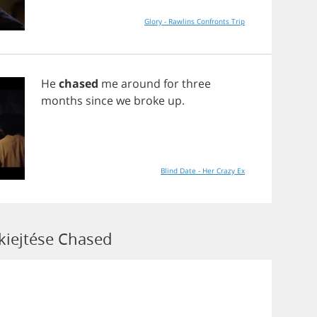
Glory - Rawlins Confronts Trip
He
chased
me
around
for
three
months
since
we
broke
up
.
Blind Date - Her Crazy Ex
 kiejtése Chased