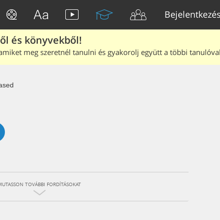
Bejelentkezé
ből és könyvekből!
amiket meg szeretnél tanulni és gyakorolj együtt a többi tanulóval
ased
MUTASSON TOVÁBBI FORDÍTÁSOKAT