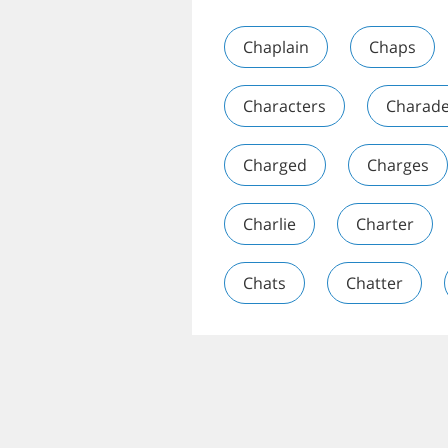
Chaplain
Chaps
Characters
Charad
Charged
Charges
Charlie
Charter
Chats
Chatter