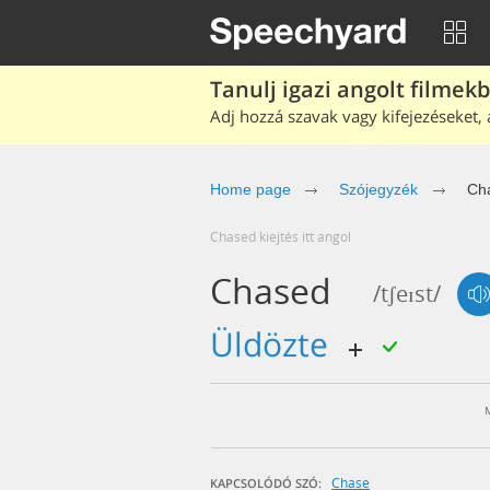
Tanulj igazi angolt filmek
Adj hozzá szavak vagy kifejezéseket, 
Home page
Szójegyzék
Ch
chased kiejtés itt angol
Chased
/tʃeɪst/
üldözte
Chase
KAPCSOLÓDÓ SZÓ: