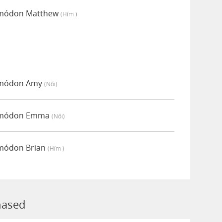
i módon Matthew
(hím )
i módon Amy
(női)
bi módon Emma
(női)
 módon Brian
(hím )
hased