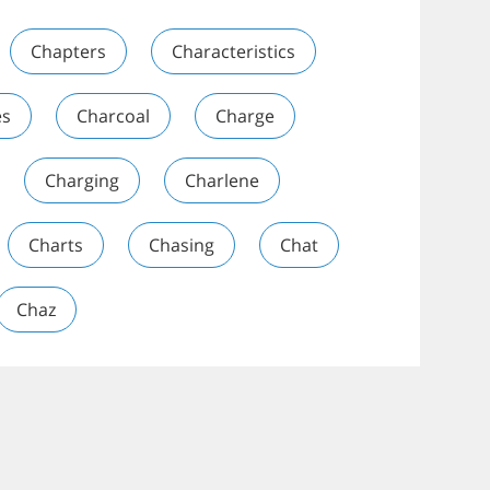
Chapters
Characteristics
es
Charcoal
Charge
Charging
Charlene
Charts
Chasing
Chat
Chaz