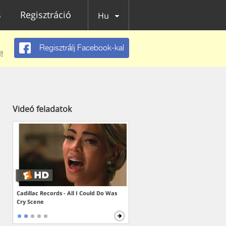
s
Regisztráció
Hu
Regisztrálj Facebook-kal
!
Videó feladatok
Cadillac Records - All I Could Do Was
Cry Scene