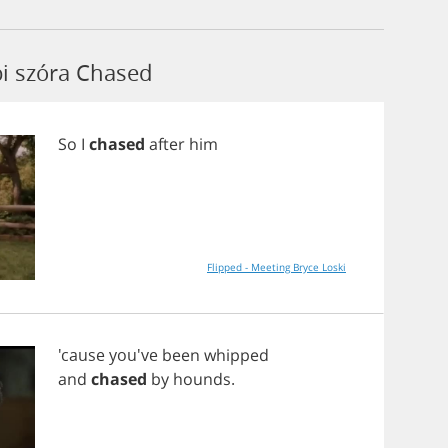
bi szóra Chased
So
I
chased
after
him
Flipped - Meeting Bryce Loski
'cause you've
been
whipped
and
chased
by
hounds
.