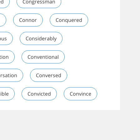
ed
Congressman
n
Connor
Conquered
ous
Considerably
tion
Conventional
rsation
Conversed
ible
Convicted
Convince