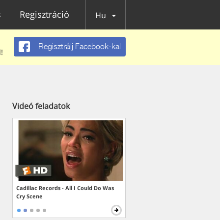
s
Regisztráció
Hu
Regisztrálj Facebook-kal
!
Videó feladatok
Cadillac Records - All I Could Do Was
Cry Scene