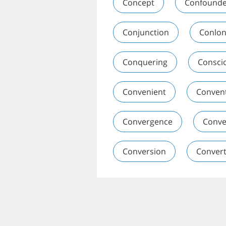
Concept
Confound
Conjunction
Conlo
Conquering
Consci
Convenient
Conven
Convergence
Conve
Conversion
Convert