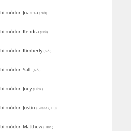
ábbi módon Joanna
(női)
lábbi módon Kendra
(női)
ábbi módon Kimberly
(női)
bbi módon Salli
(női)
ábbi módon Joey
(hím )
ábbi módon Justin
(gyerek, Fiú)
lábbi módon Matthew
(hím )