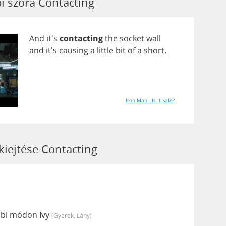
bi szóra Contacting
And
it's
contacting
the
socket
wall
and
it's
causing
a
little
bit
of
a
short
.
Iron Man - Is It Safe?
kiejtése Contacting
ábbi módon Ivy
(gyerek, Lány)