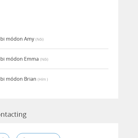
lábbi módon Amy
(női)
lábbi módon Emma
(női)
ábbi módon Brian
(hím )
ntacting