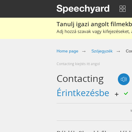
Tanulj igazi angolt filmek
Adj hozzá szavak vagy kifejezéseket, 
Home page
Szójegyzék
Con
contacting kiejtés itt angol
Contacting
érintkezésbe