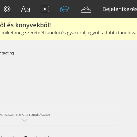
Bejelentkezé
ből és könyvekből!
amiket meg szeretnél tanulni és gyakorolj együtt a többi tanulóval
tacting
MUTASSON TOVÁBBI FORDÍTÁSOKAT