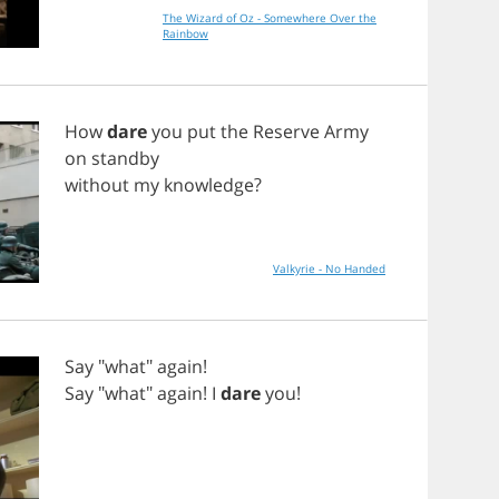
The Wizard of Oz - Somewhere Over the
Rainbow
How
dare
you
put
the
Reserve
Army
on
standby
without
my
knowledge
?
Valkyrie - No Handed
Say
"
what
"
again
!
Say
"
what
"
again
!
I
dare
you
!