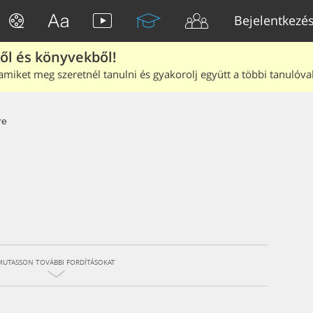
Bejelentkezé
ből és könyvekből!
amiket meg szeretnél tanulni és gyakorolj együtt a többi tanulóval
re
MUTASSON TOVÁBBI FORDÍTÁSOKAT