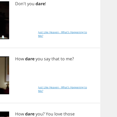
Don't
you
dare
!
Just Like Heaven - What's Happening to
Me?
How
dare
you
say
that
to
me
?
Just Like Heaven - What's Happening to
Me?
How
dare
you
?
You
love
those