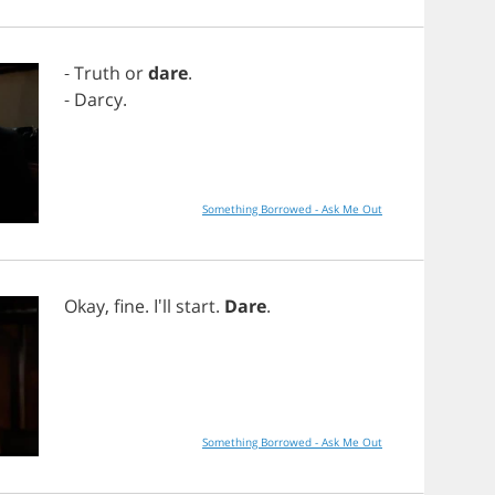
-
Truth
or
dare
.
-
Darcy
.
Something Borrowed - Ask Me Out
Okay
,
fine
. I'll
start
.
Dare
.
Something Borrowed - Ask Me Out