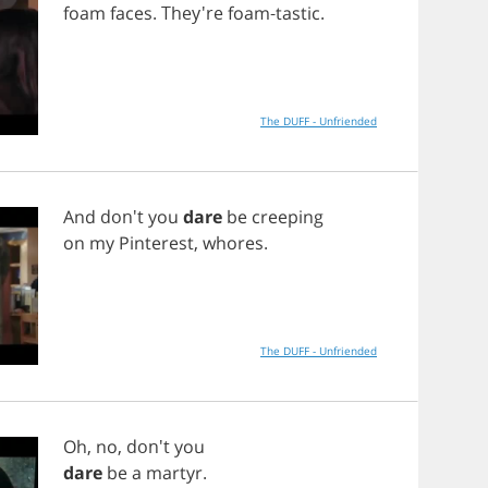
foam
faces
. They're
foam
-
tastic
.
The DUFF - Unfriended
And
don't
you
dare
be
creeping
on
my
Pinterest
,
whores
.
The DUFF - Unfriended
Oh
,
no
, don't
you
dare
be
a
martyr
.