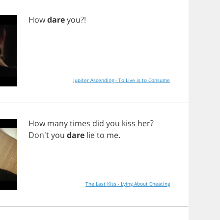
How
dare
you
?!
Jupiter Ascending - To Live is to Consume
How
many
times
did
you
kiss
her
?
Don't
you
dare
lie
to
me
.
The Last Kiss - Lying About Cheating