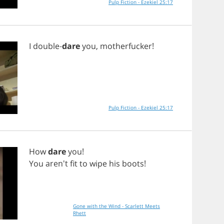
Pulp Fiction - Ezekiel 25:17
I
double
-
dare
you
,
motherfucker
!
Pulp Fiction - Ezekiel 25:17
How
dare
you
!
You
aren't
fit
to
wipe
his
boots
!
Gone with the Wind - Scarlett Meets
Rhett