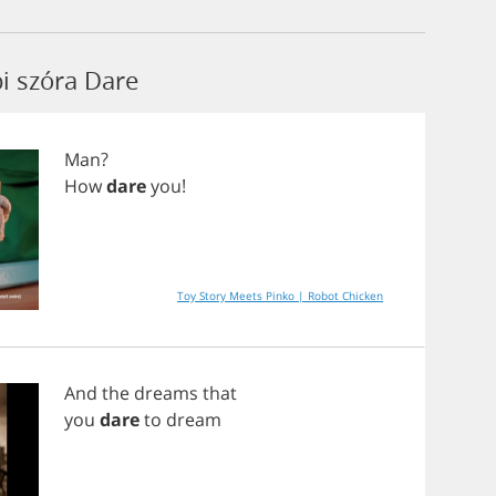
bi szóra Dare
Man
?
How
dare
you
!
Toy Story Meets Pinko | Robot Chicken
And
the
dreams
that
you
dare
to
dream