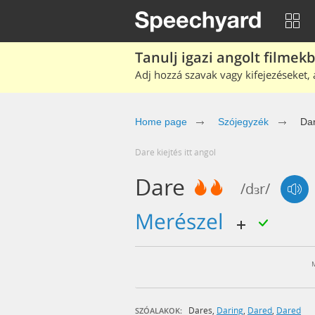
Tanulj igazi angolt filmek
Adj hozzá szavak vagy kifejezéseket, 
Home page
Szójegyzék
Da
dare kiejtés itt angol
Dare
/dɜr/
merészel
Dares
,
Daring
,
Dared
,
Dared
SZÓALAKOK: