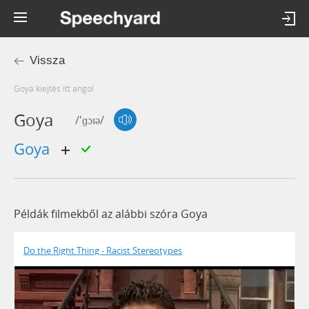
Vissza
goya kiejtés itt angol
Goya
/'ɡɔɪə/
goya
Példák filmekből az alábbi szóra Goya
Do the Right Thing - Racist Stereotypes