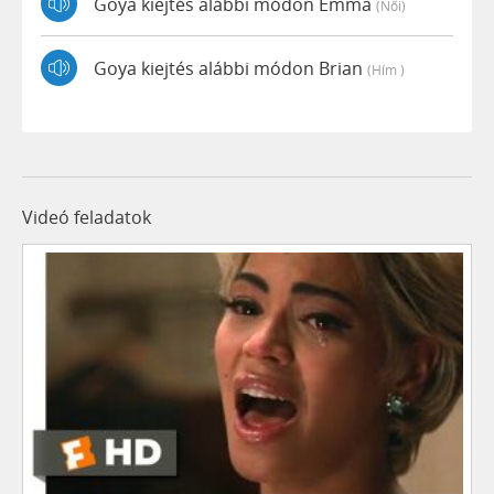
Goya kiejtés alábbi módon Emma
(női)
Goya kiejtés alábbi módon Brian
(hím )
Videó feladatok