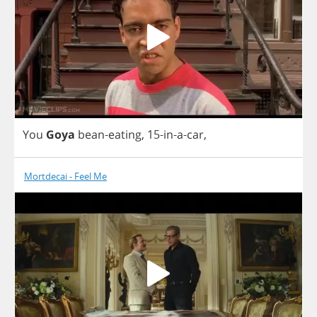
You
Goya
bean
-
eating
,
15-
in
-
a
-
car
,
Mortdecai - Feel Me