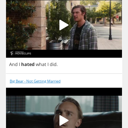
And
I
hated
what
I
did
.
Big Bear - Not Getting Married