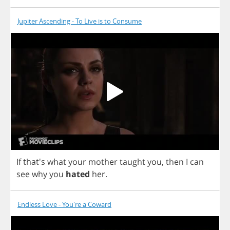
Jupiter Ascending - To Live is to Consume
If
that's
what
your
mother
taught
you
,
then
I
can
see
why
you
hated
her
.
Endless Love - You're a Coward