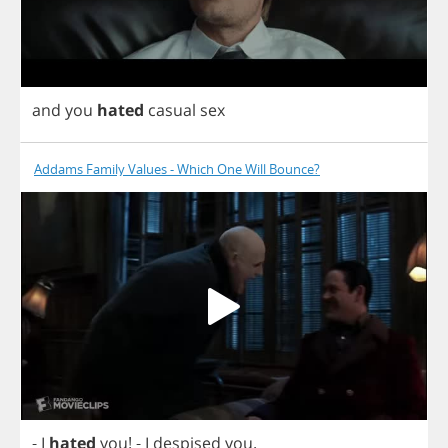
and
you
hated
casual
sex
Addams Family Values - Which One Will Bounce?
-
I
hated
you
!
-
I
despised
you
.