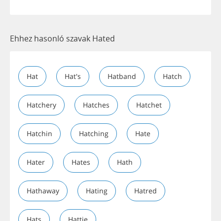
Ehhez hasonló szavak Hated
Hat
Hat's
Hatband
Hatch
Hatchery
Hatches
Hatchet
Hatchin
Hatching
Hate
Hater
Hates
Hath
Hathaway
Hating
Hatred
Hats
Hattie