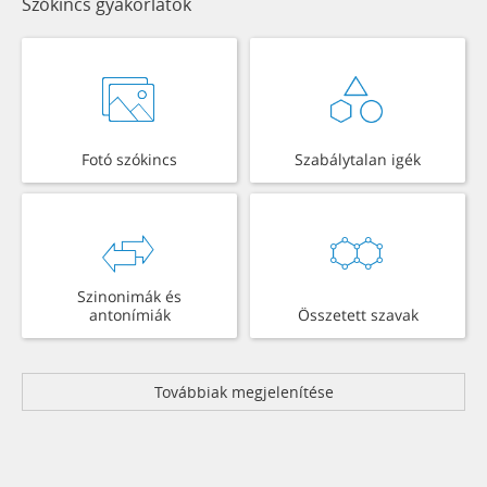
Szókincs gyakorlatok
Fotó szókincs
Szabálytalan igék
Szinonimák és
antonímiák
Összetett szavak
Továbbiak megjelenítése