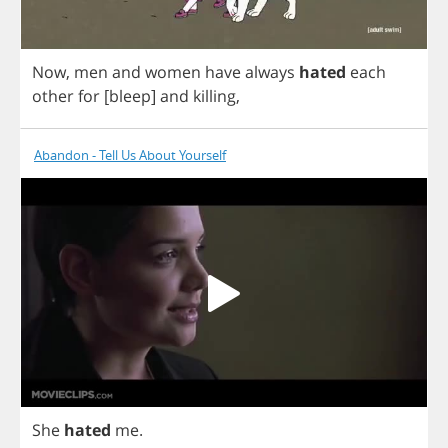
Now
,
men
and
women
have
always
hated
each
other
for
[
bleep
]
and
killing
,
Abandon - Tell Us About Yourself
She
hated
me
.