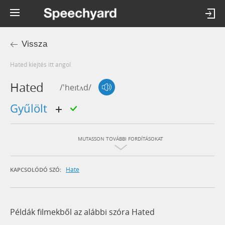
Vissza
hated kiejtés itt angol
Hated
/'heɪtʌd/
gyűlölt
MUTASSON TOVÁBBI FORDÍTÁSOKAT
Hate
KAPCSOLÓDÓ SZÓ:
Példák filmekből az alábbi szóra Hated