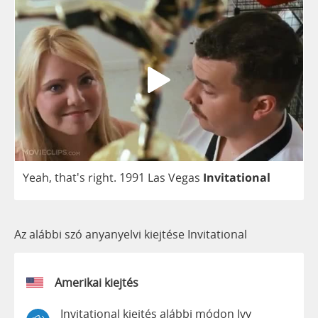
Yeah
, that's
right
.
1991
Las
Vegas
Invitational
Az alábbi szó anyanyelvi kiejtése Invitational
Amerikai kiejtés
Invitational kiejtés alábbi módon Ivy