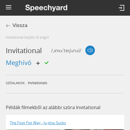
Vissza
invitational kiejtés itt angol
Invitational
/,ɪnvʌ'teɪʃʌnʌl/
meghívó
Invitationals
SZÓALAKOK:
Példák filmekből az alábbi szóra Invitational
The Foot Fist Way - Ju-jitsu Sucks