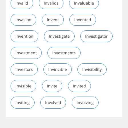
Invalid
Invalids
Invaluable
Invasion
Invent
Invented
Invention
Investigate
Investigator
Investment
Investments
Investors
Invincible
Invisibility
Invisible
Invite
Invited
Inviting
Involved
Involving