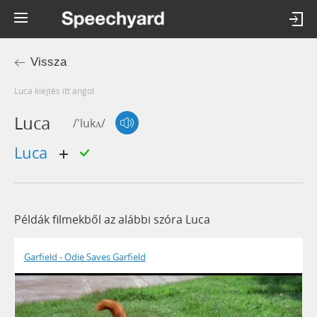
Vissza
luca kiejtés itt angol
Luca
/'lukʌ/
luca
Példák filmekből az alábbi szóra Luca
Garfield - Odie Saves Garfield