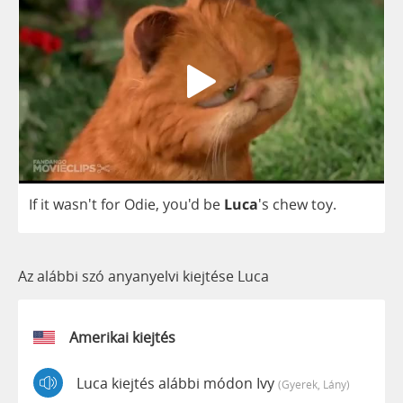
If
it
wasn't
for
Odie
,
you'd
be
Luca
's
chew
toy
.
Az alábbi szó anyanyelvi kiejtése Luca
Amerikai kiejtés
Luca kiejtés alábbi módon Ivy
(gyerek, Lány)