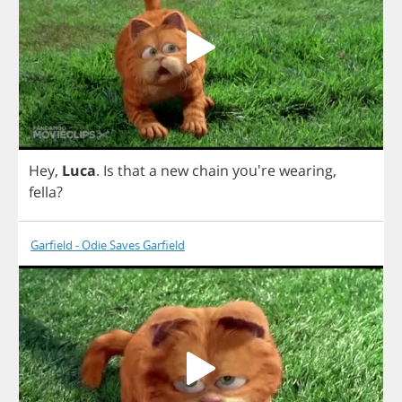
Hey
,
Luca
.
Is
that
a
new
chain
you're
wearing
,
fella
?
Garfield - Odie Saves Garfield