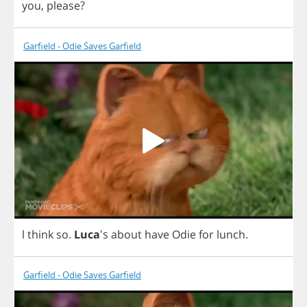
you
,
please
?
Garfield - Odie Saves Garfield
l
think
so
.
Luca
's
about
have
Odie
for
lunch
.
Garfield - Odie Saves Garfield