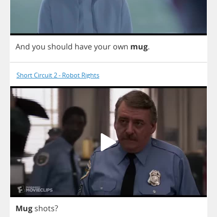
And
you
should
have
your
own
mug
.
Short Circuit 2 - Robot Rights
Mug
shots
?