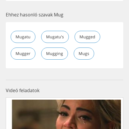
Ehhez hasonló szavak Mug
Mugatu
Mugatu's
Mugged
Mugger
Mugging
Mugs
Videó feladatok