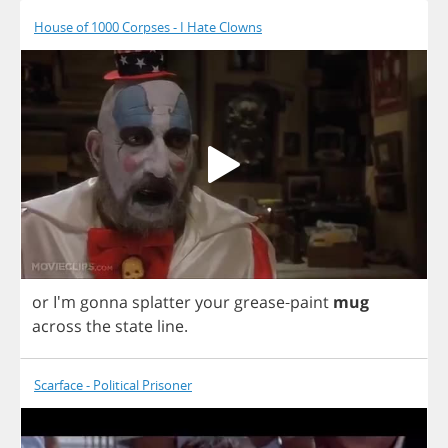
House of 1000 Corpses - I Hate Clowns
or
I'm
gonna
splatter
your
grease
-
paint
mug
across
the
state
line
.
Scarface - Political Prisoner