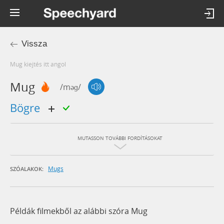
Vissza
mug kiejtés itt angol
Mug
/məɡ/
bögre
MUTASSON TOVÁBBI FORDÍTÁSOKAT
Mugs
SZÓALAKOK:
Példák filmekből az alábbi szóra Mug