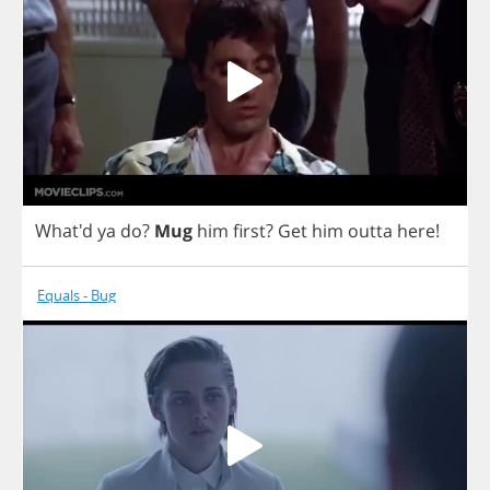
What'd
ya
do
?
Mug
him
first
?
Get
him
outta
here
!
Equals - Bug