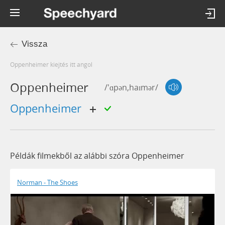
Vissza
oppenheimer kiejtés itt angol
Oppenheimer
/'ɑpən,haɪmər/
Oppenheimer
Példák filmekből az alábbi szóra Oppenheimer
Norman - The Shoes