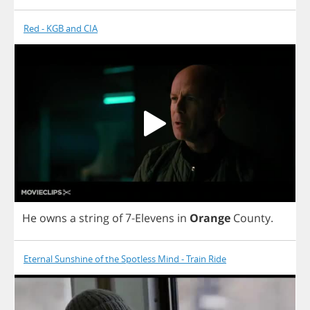
Red - KGB and CIA
He
owns
a
string
of
7-
Elevens
in
Orange
County
.
Eternal Sunshine of the Spotless Mind - Train Ride