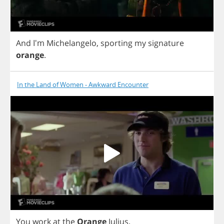
And
I'm
Michelangelo
,
sporting
my
signature
orange
.
In the Land of Women - Awkward Encounter
You
work
at
the
Orange
Julius
.