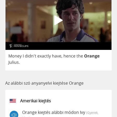
Money
I
didn't
exactly
have
,
hence
the
Orange
Julius
.
Az alábbi szó anyanyelvi kiejtése Orange
Amerikai kiejtés
Orange kiejtés alábbi módon Ivy
(gyerek,