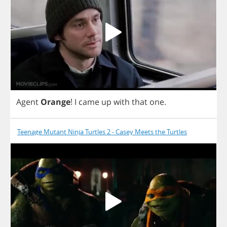
Agent
Orange
!
I
came
up
with
that
one
.
Teenage Mutant Ninja Turtles 2 - Casey Meets the Turtles