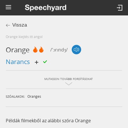
Vissza
orange kiejtés itt angol
Orange
/'ɔrɪndʒ/
narancs
MUTASSON TOVÁBBI FORDÍTÁSOKAT
Oranges
SZÓALAKOK:
Példák filmekből az alábbi szóra Orange