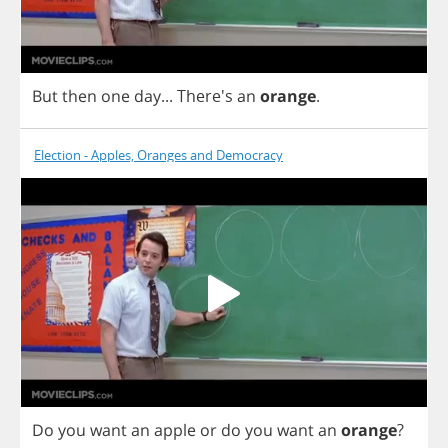
But
then
one
day
...
There's
an
orange
.
Election - Apples, Oranges and Democracy
Do
you
want
an
apple
or
do
you
want
an
orange
?