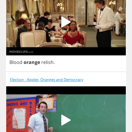
Blood
orange
relish
.
Election - Apples, Oranges and Democracy