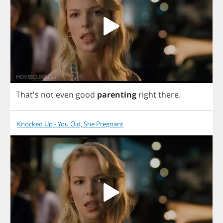
That's
not
even
good
parenting
right
there
.
Knocked Up - You Old, She Pregnant