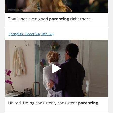
That's
not
even
good
parenting
right
there
.
Spanglish - Good Guy, Bad Guy
United
.
Doing
consistent
,
consistent
parenting
.