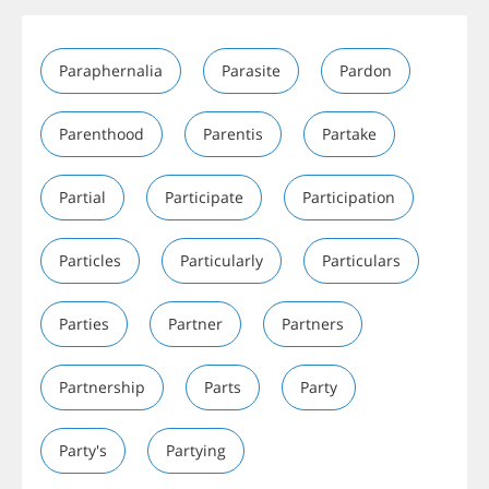
Paraphernalia
Parasite
Pardon
Parenthood
Parentis
Partake
Partial
Participate
Participation
Particles
Particularly
Particulars
Parties
Partner
Partners
Partnership
Parts
Party
Party's
Partying