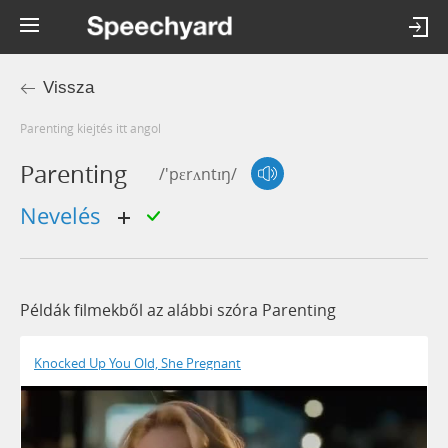
Vissza
parenting kiejtés itt angol
Parenting
/'pɛrʌntɪŋ/
nevelés
Példák filmekből az alábbi szóra Parenting
Knocked Up You Old, She Pregnant