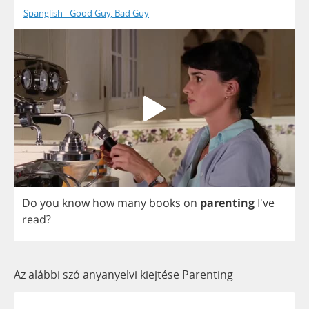
Spanglish - Good Guy, Bad Guy
Do
you
know
how
many
books
on
parenting
I've
read
?
Az alábbi szó anyanyelvi kiejtése Parenting