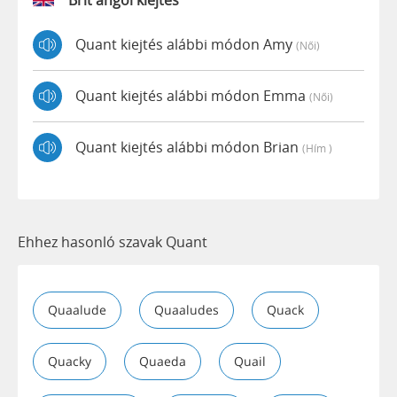
Quant kiejtés alábbi módon Amy
(női)
Quant kiejtés alábbi módon Emma
(női)
Quant kiejtés alábbi módon Brian
(hím )
Ehhez hasonló szavak Quant
Quaalude
Quaaludes
Quack
Quacky
Quaeda
Quail