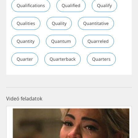
Qualifications
Qualified
Qualify
Qualities
Quality
Quantitative
Quantity
Quantum
Quarreled
Quarter
Quarterback
Quarters
Videó feladatok