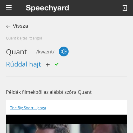
Vissza
quant kiejtés itt angol
Quant
/kwænt/
rúddal hajt
Példák filmekből az alábbi szóra Quant
The Big Short - Jenga