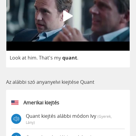
Look
at
him
. That's
my
quant
.
Az alábbi szó anyanyelvi kiejtése Quant
Amerikai kiejtés
Quant kiejtés alábbi módon Ivy
(gyerek,
Lány)