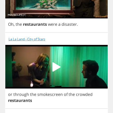
Oh
,
the
restaurants
were
a
disaster
.
La La Land - City of Stars
or
through
the
smokescreen
of
the
crowded
restaurants