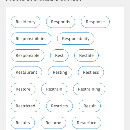
Residency
Responds
Response
Responsibilities
Responsibility
Responsible
Rest
Restate
Restaurant
Resting
Restless
Restore
Restrain
Restraining
Restricted
Restricts
Result
Results
Resume
Resurface