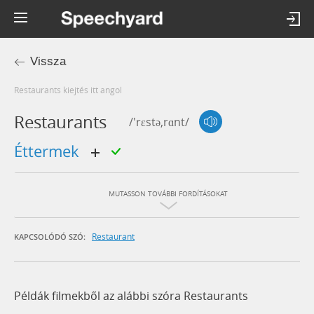
Vissza
restaurants kiejtés itt angol
Restaurants
/'rɛstə,rɑnt/
éttermek
MUTASSON TOVÁBBI FORDÍTÁSOKAT
Restaurant
KAPCSOLÓDÓ SZÓ:
Példák filmekből az alábbi szóra Restaurants