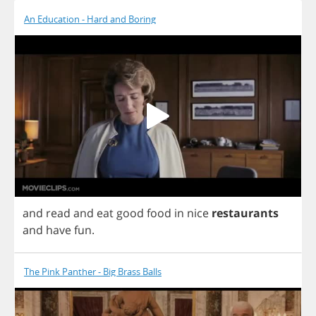
An Education - Hard and Boring
and
read
and
eat
good
food
in
nice
restaurants
and
have
fun
.
The Pink Panther - Big Brass Balls