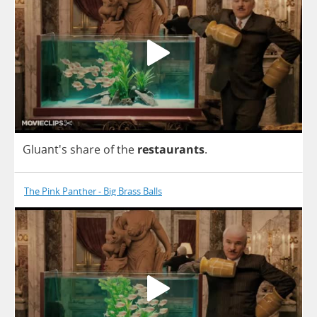
Gluant's
share
of
the
restaurants
.
The Pink Panther - Big Brass Balls