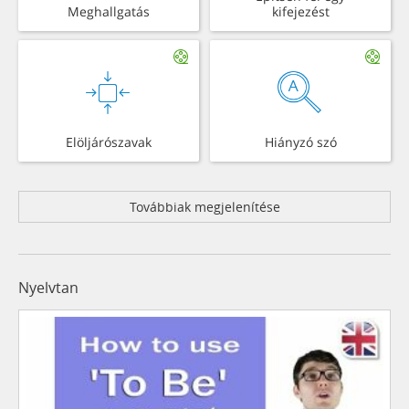
Meghallgatás
kifejezést
Elöljárószavak
Hiányzó szó
Továbbiak megjelenítése
Nyelvtan