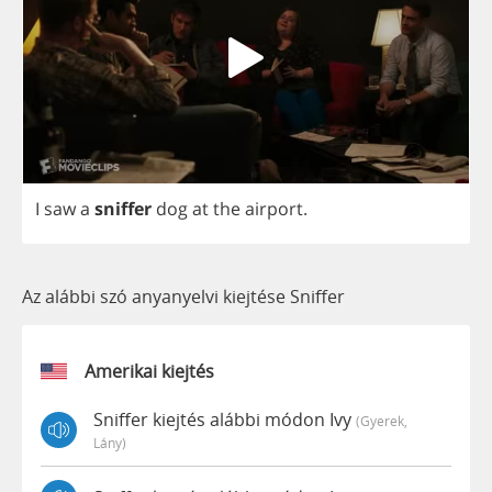
I
saw
a
sniffer
dog
at
the
airport
.
Az alábbi szó anyanyelvi kiejtése Sniffer
Amerikai kiejtés
Sniffer kiejtés alábbi módon Ivy
(gyerek,
Lány)