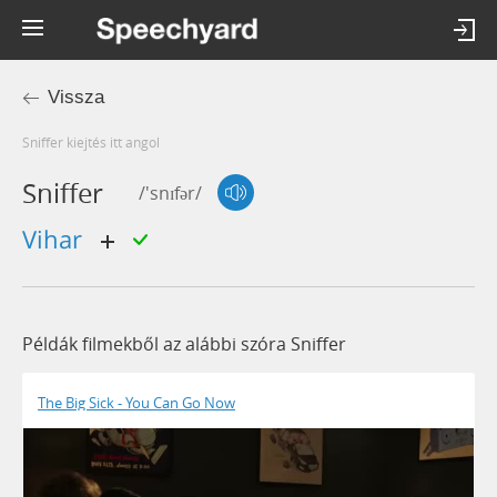
Vissza
sniffer kiejtés itt angol
Sniffer
/'snɪfər/
vihar
Példák filmekből az alábbi szóra Sniffer
The Big Sick - You Can Go Now